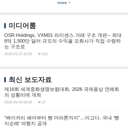
more
니다. 자세한 내용은
www.Vaximm.com
에서 확인하
실 수 있습니다.
미디어룸
BCM Europe AG
소개
OSR Holdings, VXM01 라이센스 거래 구조 개편-- 최대
8억 1,500만 달러 규모의 수익을 모회사가 직접 수령하
는 구조로
BCM Europe AG는 스위스에 기반을 둔 생명과학 투
2026-03-23 20:55
621
자 기관으로, OSR Holdings의 최대 주주입니다.
미디어
및
투자자
문의
최신 보도자료
제16회 세계중화생명보험대회, 2026 국제용상 연례회
OSR Holdings, Inc.
의 성황리에 개최
2026-08-09 08:00
37
Investor Relations
"베이커리 페어부터 빵 마라톤까지"…아고다, 국내 '빵
지순례' 여행지 공개