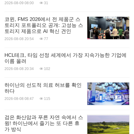
ir@osr-holdings.com
2026-08-09 08:00
31
미래예측진술
코윈, FMS 2026에서 전 제품군 스
(Forward-Looking Statements)
토리지 포트폴리오 공개: 고성능 스
토리지 제품으로 AI 혁신 견인
본 보도자료에는 1995년 제정된 미국 증권민사소송
2026-08-08 20:54
77
개혁법(Private Securities Litigation Reform Act)에 따
HCL테크, 타임 선정 세계에서 가장 지속가능한 기업에
른 미래예측진술이 포함되어 있으며, 여기에는
이름 올려
Vaximm AG와 BCM Europe AG 간의 잠재적 라이선
2026-08-08 20:34
102
스 계약, VXM01의 개발 및 상업화, 개정된 거래 구조
하이난의 선도적 의료 허브를 확인
의 기대 효과, 그리고 최종 계약 체결 예상 시점 등에
하다
관한 내용이 포함됩니다. 이러한 진술은 다양한 위험
2026-08-08 08:47
115
과 불확실성을 내포하고 있으며, 여기에는 최종 계약
체결 여부, 임상 개발의 진행 및 성공 여부, 규제 환경
검은 화산암과 푸른 자연 속에서 스
윙! 하이난에서 즐기는 또 다른 휴
변화, 시장 상황 및 기타 회사의 사업 및 재무 상태에
가 방식
영향을 미칠 수 있는 요인들이 포함되나 이에 국한되