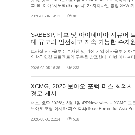
0386, 이하 '시노펙(Sinopec)')가 
2026-08-06 14:12
90
SABESP, 비보 및 아이데미아 시큐어
대 규모의 안전하고 지속 가능한 수자원
브라질 상파울루주 수자원 및 위생 기업 상파울루 상하수도
의 IoT 연결 프로젝트의 구축을 발표한다. 이번 이니셔티브는 브라질의 기술 전환을 이끄는 핵심 기업이자 남미 최대 이
동통신사 중 하나인 텔레포니카/비보(Telefon
2026-08-05 16:38
233
XCMG, 2026 보아오 포럼 퍼스 회의
경로 제시
퍼스, 호주 2026년 8월 1일 /PRNewswire/ -- XCMG 
보아오 포럼 아시아 퍼스 회의(Boao Forum for Asia Perth Conference)에서 지속적인 연
구 개발, 엔드투엔드(end-to-end) 디지털 전환, 현지화 심화를 글로벌 광업의 지속 가능한
2026-08-01 21:24
518
전환을 촉진하기 위한 3대 ...