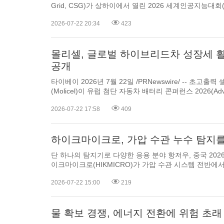
Grid, CSG)가 상하이에서 열린 2026 세계인공지능대회(World AI Conference, WAIC)와
글로벌 AI 거버넌스 고위급 회의(High-Level Meeting on Global AI Governance)에서 전
2026-07-22 20:34
423
력, 탄소...
몰리셀, 글로벌 하이브리드차 성장세 
공개
타이베이 2026년 7월 22일 /PRNewswire/ -- 초고
(Molicel)이 유럽 첨단 자동차 배터리 콘퍼런스 2026(Advanced Automotive Battery
Conference Europe 2026, AABC Europe 2026)에서 기술 리더십을 선보이며 PX 시리즈
2026-07-22 17:58
409
의 대표 제품 INR-21700...
하이크마이크로, 가압 수관 누수 탐지
단 하나의 탐지기로 다양한 응용 분야 항저우, 중국 2026년 7월 22일 /PRNewswire/ -- 하
이크마이크로(HIKMICRO)가 가압 수관 시스템 전반에서 숨겨진 누수를 빠
찾아낼 수 있도록 설계된 지능형 음향 누수 탐지기인AD2
2026-07-22 15:00
219
물 확보 경쟁, 에너지 전환에 위험 초래