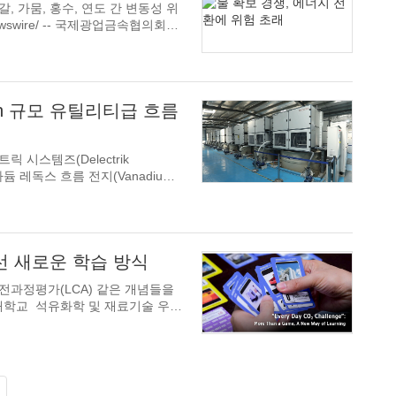
, 가뭄, 홍수, 연도 간 변동성 위
h 규모 유틸리티급 흐름
렉트릭 시스템즈(Delectrik
어선 새로운 학습 방식
자국과 전과정평가(LCA) 같은 개념들을
쭐랄롱꼰대학교
석유화학 및 재료기술 우수
...