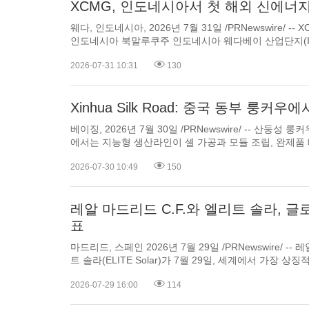
XCMG, 인도네시아서 첫 해외 신에너
웨다, 인도네시아, 2026년 7월 31일 /PRNewswire/ -- X
인도네시아 북말루쿠주 인도네시아 웨다베이 산업단지(Indonesia Weda Bay Industrial
Park•IWIP)에서 인도네시아 신에너지 제조기지(이하 '기지') 준공식을 열었다. 신에너지
2026-07-31 10:31
130
장비 첫 배치(batch)가 생산라인에서...
Xinhua Silk Road: 중국 동부 
베이징, 2026년 7월 30일 /PRNewswire/ -- 
에서는 지능형 생산라인이 셀 가공과 모듈 조립, 완제품 테스트 작업으로 분주하게 돌아가고 있다. 최근 2세대 소듐 이온
배터리를 생산라인에서 출시한 산둥 더진 신에너지 과학 기술 (Sh
2026-07-30 10:49
150
레알 마드리드 C.F.와 엘리트 솔라, 
표
마드리드, 스페인 2026년 7월 29일 /PRNewswire/ -- 
트 솔라(ELITE Solar)가 7월 29일, 세계에서 가장 상징적인 스포츠 기관 중 하나와 청정에
너지 전환을 위해 힘쓰는 글로벌 선도 태양광 제조업체가 함께하는 새로운 글로벌 전
2026-07-29 16:00
114
파트너십을 발표했다.