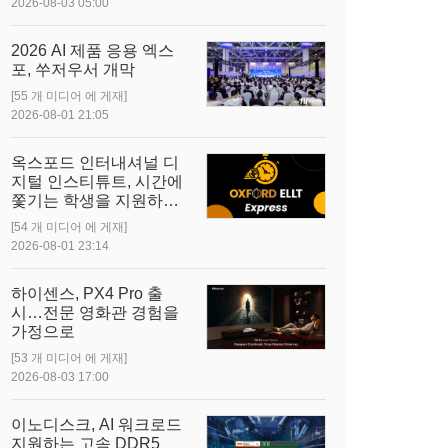
2026-08-03 05:00
2026 AI 제품 응용 엑스
포, 쑤저우서 개막
[55 개 미디어 에 게재]
2026-08-01 21:05
옥스포드 인터내셔널 디
지털 인스티튜트, 시간에
쫓기는 학생을 지원하기
위해 Oxford ELLT
[54 개 미디어 에 게재]
Express 출시
2026-08-01 23:14
하이센스, PX4 Pro 출
시…전문 영화관 경험을
가정으로
[53 개 미디어 에 게재]
2026-08-03 17:00
이노디스크, AI 워크로드
지원하는 고속 DDR5