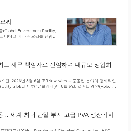
업 엔비전(Envision)이 8월 6
AI 인...
푸요씨
bal Environment Facility,
 지속가능성 분야의
...
 최고 재무 책임자로 선임하며 대규모 상업화
임했다고 발표했습니다. 레인 CFO의 이번 합...
동... 세계 최대 단일 부지 고급 PVA 생산기지
충칭, 중국 2026년 8월 6일 /PRNewswire/ -- 중국석유화공집단공사(China Petroleum & Chemical Corporation
, HKG: