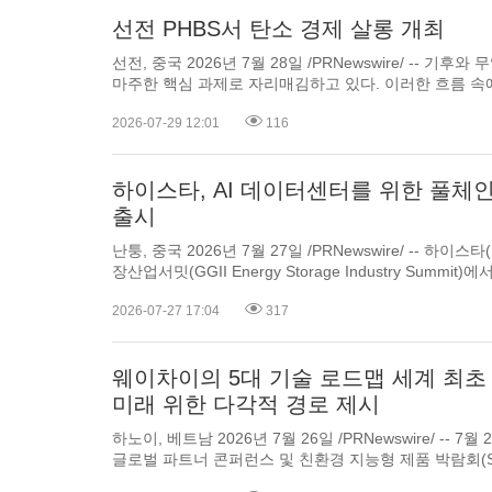
선전 PHBS서 탄소 경제 살롱 개최
선전, 중국 2026년 7월 28일 /PRNewswire/ -- 
마주한 핵심 과제로 자리매김하고 있다. 이러한 흐름 속에서 지난 6월 16일 선전에서 열린
탄소 경제 살롱 시리즈(Carbon Economics Salon Series)에는 100명에 가까
2026-07-29 12:01
116
책 결정자, 산업계 인사들이 모여들었으며, 이는...
하이스타, AI 데이터센터를 위한 풀체
출시
난퉁, 중국 2026년 7월 27일 /PRNewswire/ -- 하이스타(H
장산업서밋(GGII Energy Storage Industry Summit)에서 인공지능 데이터센터(AIDC)를
위한 풀체인 배터리 셀 솔루션을 공개했다. 이번 포트폴리오는 그레이 스페이스 무정전전
2026-07-27 17:04
317
원장치(UPS) 및 고전압직류(HVDC)...
웨이차이의 5대 기술 로드맵 세계 최초 
미래 위한 다각적 경로 제시
하노이, 베트남 2026년 7월 26일 /PRNewswire/ --
글로벌 파트너 콘퍼런스 및 친환경 지능형 제품 박람회(Shandong Heavy Industry Global
Partners Conference & Green Intelligent Products Expo)가 개막했다. 세계 상용차 및 중