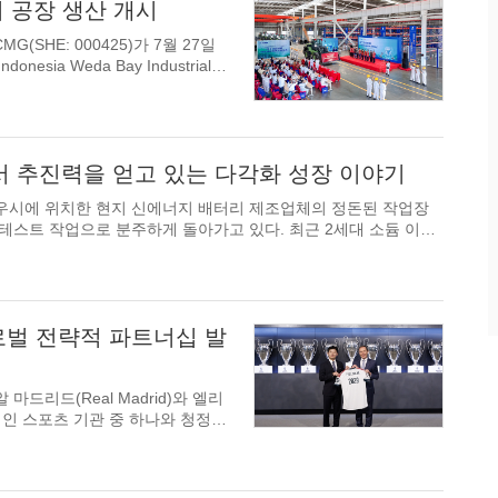
지 공장 생산 개시
CMG(SHE: 000425)가 7월 27일
룽커우에서 추진력을 얻고 있는 다각화 성장 이야기
산둥성 룽커우시에 위치한 현지 신에너지 배터리 제조업체의 정돈된 작업장
andong Dejin New Energy...
글로벌 전략적 파트너십 발
레알 마드리드(Real Madrid)와 엘리
략적