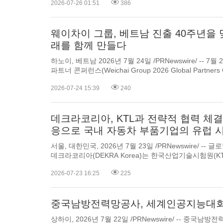
2026-07-26 01:51
386
장비 산업...
웨이차이 그룹, 베트남 진출 40주년을
래를 함께 만들다
하노이, 베트남 2026년 7월 24일 /PRNewswire/ -- 
파트너 콘퍼런스(Weichai Group 2026 Global Partners Conference)가 베트남 하노이에
서 개최됐다. 전 세계의 파트너와 해외기업 최고경영자, 미디어 관계자 등 약 400명이 한
2026-07-24 15:39
240
자리에 모여 친환경 및 지능형 기술의 새...
데크라코리아, KTL과 전략적 협력 체결
응으로 국내 자동차 부품기업의 유럽 
서울, 대한민국, 2026년 7월 23일 /PRNewswire/ --
데크라코리아(DEKRA Korea)는 한국산업기술시험원(KTL)과 유럽연합(EU)의 유로
7(Euro 7) 및 탄소 관련 규제 대응을 위한 시험•인증 협력을 강화
2026-07-23 16:25
225
을 체결했다.
중국남방전력망공사, 세계인공지능대회에
상하이, 2026년 7월 22일 /PRNewswire/ -- 중국남방전력망