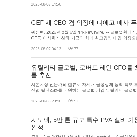
일 /PRNewswire/ -- 그린 테크놀로지 분야의 글로벌 선도기
2026-08-07 14:56
일, 대규모 인공지능 배치를 가속화하기 위해 설계된 차세대 
GEF 새 CEO 겸 의장에 디에고 메사 
워싱턴, 2026년 8월 6일 /PRNewswire/ -- 글로벌환경기금(Glo
GEF) 이사회가 산하 기금의 차기 최고경영자 겸 의장으로 디에고 메사 푸요씨를 선임했
다고 8월 5일 발표했다. 푸요 신임 의장은 에너지 정책, 경제 개발 및
2026-08-07 04:13
77
국제적 리더이자 콜롬비아 전 에너지광산부 장관을 역임한
유틸리티 글로벌, 로버트 레인 CFO를
를 추진
자본시장 전문가의 합류로 차세대 급성장에 동력 확보 휴스턴, 2026년 8월 6일 /PRNewswire/ -- 중공업 분야의 경제적인
산업 탈탄소화를 지원하는 글로벌 기업 유틸리티 글로벌(Utility Global, 이하 '유틸리티')이 8월 5일, 로버트 레인(Robert
Lane)을 최고 재무 책임자로 선
2026-08-06 20:46
51
시노펙, 5만 톤 규모 특수 PVA 설비 가
완성