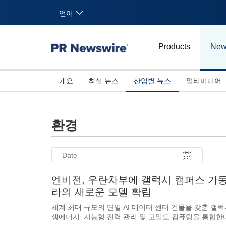
언어
Products
New
개요
최신 뉴스
산업별 뉴스
멀티미디어
환경
엔비전, 우란차부에 갤럭시 캠퍼스 가동.
라의 새로운 모델 확립
세계 최대 규모의 단일 AI 데이터 센터 건물을 갖춘 갤
생에너지, 지능형 전력 관리 및 고밀도 컴퓨팅을 통합한다. 우란차부, 중국 2026년 8월 7
26
27
28
29
30
31
10
12
13
14
15
16
17
18
19
20
21
22
23
24
25
26
27
28
29
30
31
11
1
2
3
4
5
6
7
8
9
1
2
3
4
5