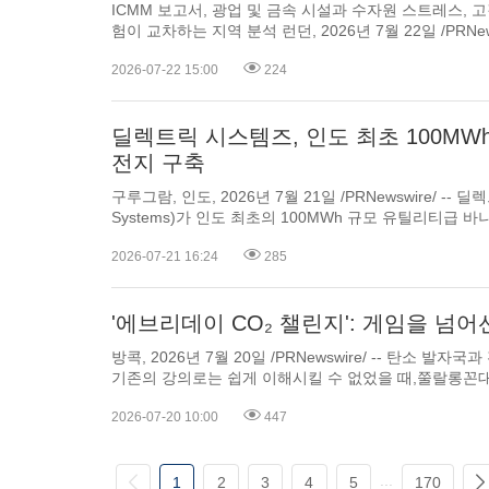
ICMM 보고서, 광업 및 금속 시설과 수자원 스트레스, 고갈
험이 교차하는 지역 분석 런던, 2026년 7월 22일 /PRNewswire/ -- 국제광업금속협의회
(International Council on Mining and Metals, ICMM)의 새로운 분석에 따르면, 전 세계 광
2026-07-22 15:00
224
업 및 금속 시설의 약 3분의 2...
딜렉트릭 시스템즈, 인도 최초 100MW
전지 구축
구루그람, 인도, 2026년 7월 21일 /PRNewswire/ -- 딜
Systems)가 인도 최초의 100MWh 규모 유틸리티급 바나듐 레독스 흐름 전지(Vanadium
Redox Flow Battery) 프로젝트를 구축할 예정이다. 딜렉트릭은 급성장하는 인프라 솔루션
2026-07-21 16:24
285
제공업체인 본다다 엔지니어링(Bondada Engi...
'에브리데이 CO₂ 챌린지': 게임을 넘
방콕, 2026년 7월 20일 /PRNewswire/ -- 탄소 발
기존의 강의로는 쉽게 이해시킬 수 없었을 때,
센터(PETROMAT)
의 산업 협력 자문위원인 바룬 바라니야
2026-07-20 10:00
447
...
1
2
3
4
5
170