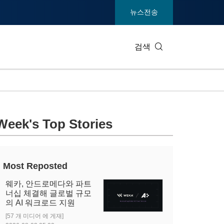
뉴스전송
검색
IT 테크
소비재 및
Week's Top Stories
엔터테인먼트 및 미디어
환경
건강
중공업 및
통신
관광
Most Reposted
전시회
부동산 및
웨카, 안드로메다와 파트
너십 체결해 글로벌 규모
의 AI 워크로드 지원
[57 개 미디어 에 게재]