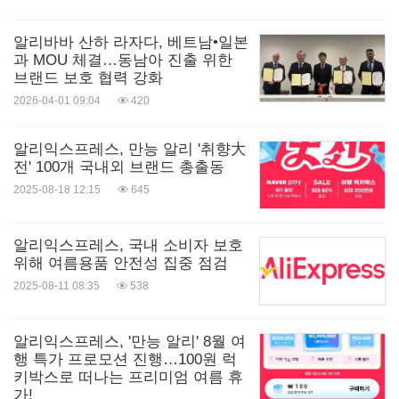
알리바바 산하 라자다, 베트남•일본
과 MOU 체결…동남아 진출 위한
브랜드 보호 협력 강화
2026-04-01 09:04
420
알리익스프레스, 만능 알리 '취향大
전' 100개 국내외 브랜드 총출동
2025-08-18 12:15
645
알리익스프레스, 국내 소비자 보호
위해 여름용품 안전성 집중 점검
2025-08-11 08:35
538
알리익스프레스, '만능 알리' 8월 여
행 특가 프로모션 진행…100원 럭
키박스로 떠나는 프리미엄 여름 휴
가!