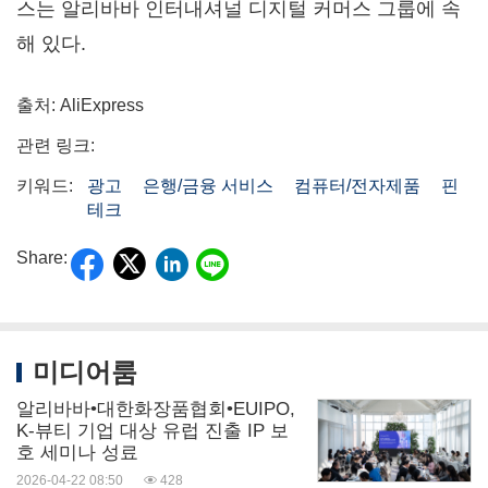
스는 알리바바 인터내셔널 디지털 커머스 그룹에 속
해 있다.
출처: AliExpress
관련 링크:
키워드:
광고
은행/금융 서비스
컴퓨터/전자제품
핀
테크
Share:
미디어룸
알리바바•대한화장품협회•EUIPO,
K-뷰티 기업 대상 유럽 진출 IP 보
호 세미나 성료
2026-04-22 08:50
428