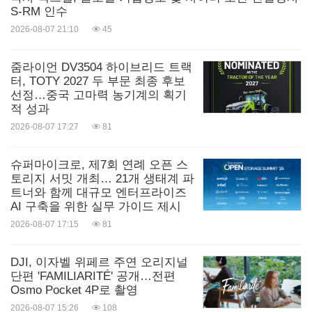
S-RM 인수
2026-08-07 21:10
45
줌라이언 DV3504 하이브리드 트랙
터, TOTY 2027 두 부문 최종 후보
선정…중국 고마력 농기계의 획기
적 성과
2026-08-07 17:27
81
슈퍼마이크로, 제7회 연례 오픈 스
토리지 서밋 개최… 21개 생태계 파
트너와 함께 대규모 엔터프라이즈
AI 구축을 위한 실무 가이드 제시
2026-08-07 17:15
81
DJI, 이자벨 위페르 주연 오리지널
단편 'FAMILIARITÉ' 공개…전편
Osmo Pocket 4P로 촬영
2026-08-07 15:26
108