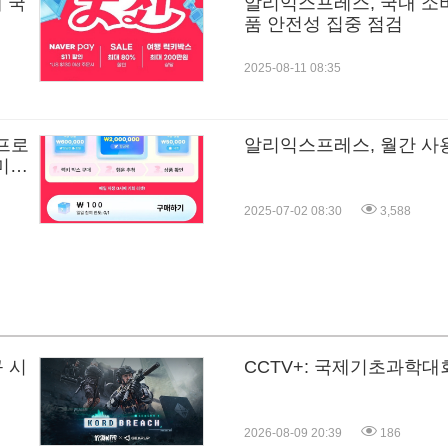
 국
알리익스프레스, 국내 소
품 안전성 집중 점검
2025-08-11 08:35
 프로
알리익스프레스, 월간 사용자
미엄
2025-07-02 08:30
3,588
규 시
CCTV+: 국제기초과학
2026-08-09 20:39
186