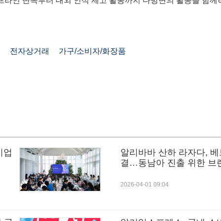
프라인 단속부터 대외 인식 제고 활동까지 다방면의 활동을 함께하
어
전자상거래
가구/소비자/화장품
기업
알리바바 산하 라자다, 베
결…동남아 진출 위한 브
2026-04-01 09:04