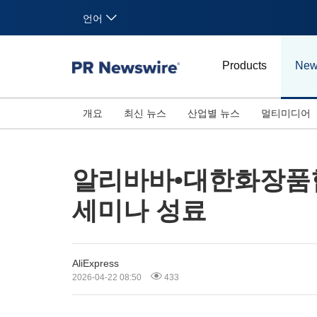
언어
Products
New
개요
최신 뉴스
산업별 뉴스
멀티미디어
알리바바•대한화장품협회•
세미나 성료
AliExpress
2026-04-22 08:50
433