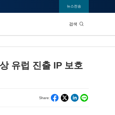
뉴스전송
검색
IT 테크
소비재 및
상 유럽 진출 IP 보호
엔터테인먼트 및 미디어
환경
건강
중공업 및
통신
관광
전시회
부동산 및
Share: