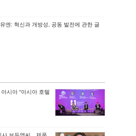
 유엔: 혁신과 개방성, 공동 발전에 관한 글
아시아 "아시아 호텔
리사 보두앵씨…제품