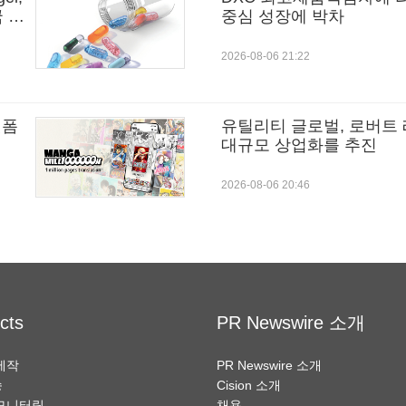
국 시
중심 성장에 박차
2026-08-06 21:22
랫폼
유틸리티 글로벌, 로버트 
대규모 상업화를 추진
2026-08-06 20:46
cts
PR Newswire 소개
제작
PR Newswire 소개
송
Cision 소개
모니터링
채용