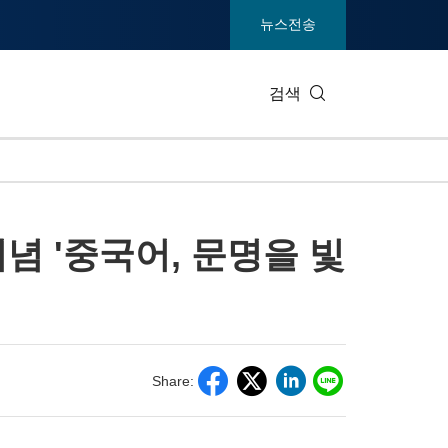
뉴스전송
검색
IT 테크
소비재 및
기념 '중국어, 문명을 빛
엔터테인먼트 및 미디어
환경
건강
중공업 및
통신
관광
전시회
부동산 및
Share: