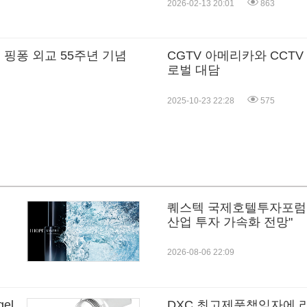
2026-02-13 20:01
863
중 핑퐁 외교 55주년 기념
CGTV 아메리카와 CCTV
로벌 대담
2025-10-23 22:28
575
퀘스텍 국제호텔투자포럼 
산업 투자 가속화 전망"
2026-08-06 22:09
el,
DXC 최고제품책임자에 