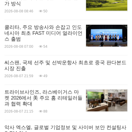
발견의 경계를 넓히고 신약 개발을 가속화한다. 리제
가 방식
2026-08-08 08:46
50
네론 유전학 센터®의 데이터 기반 인사이트와 선구
적인 유전 의학 플랫폼으로 의학의 다음 지평을 형성
쿨리타, 주요 방송사와 손잡고 인도
하며, 질환을 치료하거나 완치할 수 있는 혁신적인 타
네시아 최초 FAST 미디어 얼라이언
스 출범
깃과 보완적인 접근 방식을 식별하고 있다.
2026-08-08 07:00
54
자세한 내용은
www.Regeneron.com
을 방문하거나
씨스팬, 국제 선주 및 선박운항사 최초로 중국 판다본드
시장 진출
링크드인
,
인스타그램
,
페이스북
,
유튜브
,
엑스(X)
에
2026-08-07 21:59
49
서 리제네론을 팔로우해 확인할 수 있다.
트라이브사인즈, 라스베이거스 마
리제네론 유전학 센터 소개
켓 2026에서 美 주요 홈 리테일러들
과 협력 확대
리제네론 유전학 센터®(RGC®)는 유전체 연구 이니
2026-08-07 21:15
88
셔티브이자 리제네론의 완전 자회사다. 10년 이상 동
안 인간 유전학의 힘을 활용해 중요한 신약을 발견하
악사 엑스엘, 글로벌 기업정보 및 사이버 보안 컨설팅사