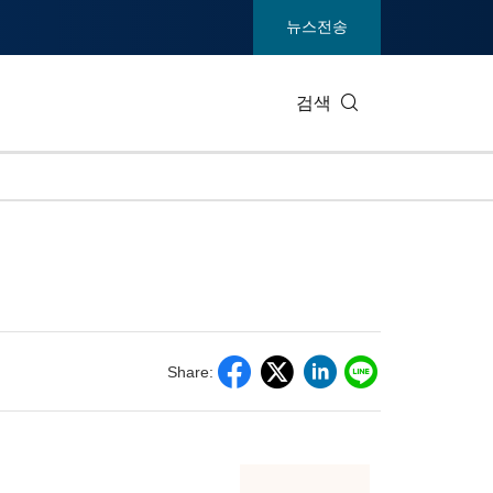
뉴스전송
검색
IT 테크
소비재 및
엔터테인먼트 및 미디어
환경
건강
중공업 및
통신
관광
Share:
전시회
부동산 및