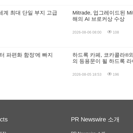
. 세계 최대 단일 부지 고급
Mitrade, 업그레이드된 M
해의 AI 브로커상 수상
2026-08-06 08:00
108
터 파편화 함정'에 빠지
하드록 카페, 코카콜라®
의 등용문이 될 하드록 
개최
2026-08-05 18:53
196
cts
PR Newswire 소개