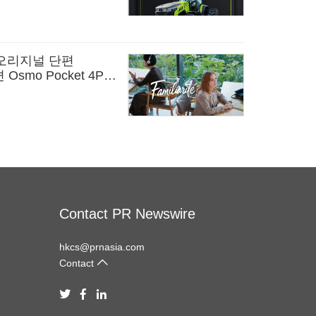
 오리지널 단편
 Osmo Pocket 4P로
Contact PR Newswire
hkcs@prnasia.com
Contact