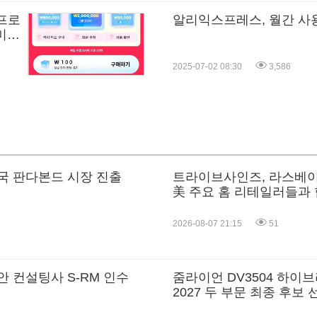
 프로
알리익스프레스, 월간 사용자
미엄
2025-07-02 08:30
3,586
국 판다본드 시장 진출
트라이브사인즈, 라스베이
美 주요 홈 리테일러들과
2026-08-07 21:15
51
안 컨설팅사 S-RM 인수
줌라이언 DV3504 하이브
2027 두 부문 최종 후보
기계의 획기적 성과