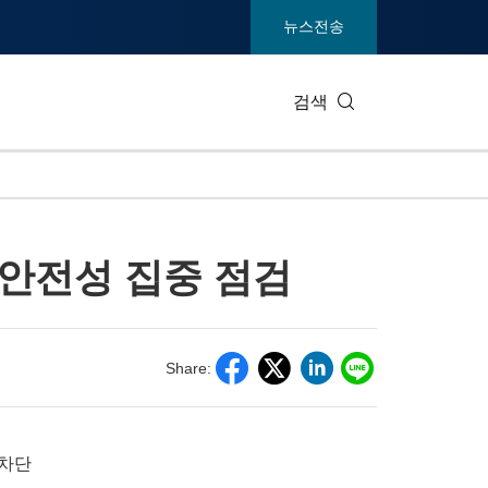
뉴스전송
검색
IT 테크
소비재 및
 안전성 집중 점검
엔터테인먼트 및 미디어
환경
건강
중공업 및
통신
관광
Share:
전시회
부동산 및
 차단