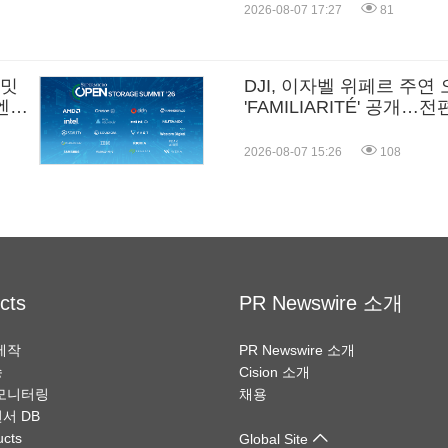
2026-08-07 17:27
81
서밋
DJI, 이자벨 위페르 주연
엔터
'FAMILIARITÉ' 공개…전편
촬영
2026-08-07 15:26
108
cts
PR Newswire 소개
제작
PR Newswire 소개
송
Cision 소개
모니터링
채용
서 DB
ucts
Global Site