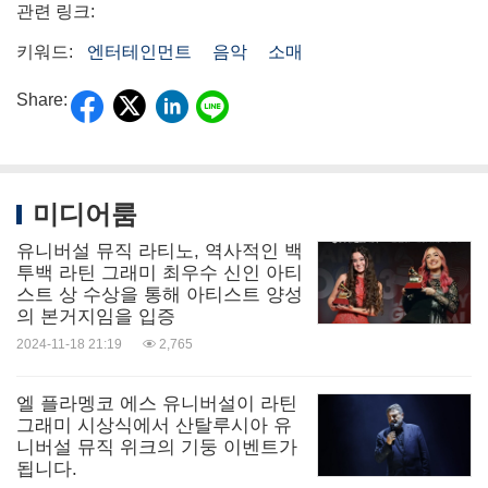
관련 링크:
키워드:
엔터테인먼트
음악
소매
Share:
미디어룸
유니버설 뮤직 라티노, 역사적인 백
투백 라틴 그래미 최우수 신인 아티
스트 상 수상을 통해 아티스트 양성
의 본거지임을 입증
2024-11-18 21:19
2,765
엘 플라멩코 에스 유니버설이 라틴
그래미 시상식에서 산탈루시아 유
니버설 뮤직 위크의 기둥 이벤트가
됩니다.