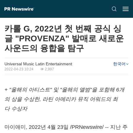
카롤 G, 2022년 첫 번째 공식 싱
글 "PROVENZA" 발매로 새로운
사운드의 융합을 탐구
Universal Music Latin Entertainment
한국어
2022-04-23 10:24
2,997
+ "
올해의
아티스트
"
및
"
올해의
앨범
"
을
포함해
6
개
의
상을
수상한
,
라틴
아메리카
뮤직
어워드의
최
다
수상자
마이애미
,
2022년 4월 23일
/PRNewswire/ -- 지난 주