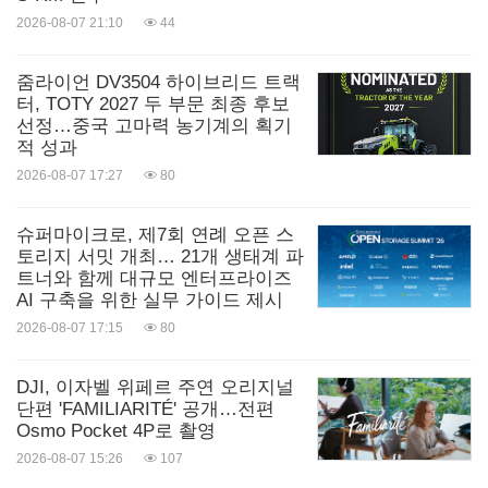
2026-08-07 21:10
44
줌라이언 DV3504 하이브리드 트랙
터, TOTY 2027 두 부문 최종 후보
선정…중국 고마력 농기계의 획기
적 성과
2026-08-07 17:27
80
슈퍼마이크로, 제7회 연례 오픈 스
토리지 서밋 개최… 21개 생태계 파
트너와 함께 대규모 엔터프라이즈
AI 구축을 위한 실무 가이드 제시
2026-08-07 17:15
80
DJI, 이자벨 위페르 주연 오리지널
단편 'FAMILIARITÉ' 공개…전편
Osmo Pocket 4P로 촬영
2026-08-07 15:26
107