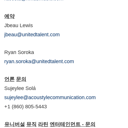
예약
Jbeau Lewis
jbeau@unitedtalent.com
Ryan Soroka
ryan.soroka@unitedtalent.com
언론
문의
Sujeylee Solá
sujeylee@acoustylecommunication.com
+1 (860) 805-5443
유니버설
뮤직
라틴
엔터테인먼트
-
문의