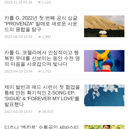
2023-11-16 03:16
1,122
카롤 G, 2022년 첫 번째 공식 싱글
"PROVENZA" 발매로 새로운 사운
드의 융합을 탐구
2022-04-23 10:24
2,997
카롤 G, 코첼라에서 인상적이고 행
복한 무대를 선보이는 동안 수천 명
의 마음을 사로잡으며 빛나다
2022-04-19 23:44
2,753
제이 발빈과 에드 시런이 첫 협업을
통해 만든 획기적인 2-SONG EP:
'SIGUE' & 'FOREVER MY LOVE'를
발표했다
2022-03-28 19:47
26,910
디즈니 '엔칸토' 수록곡인 세바스티