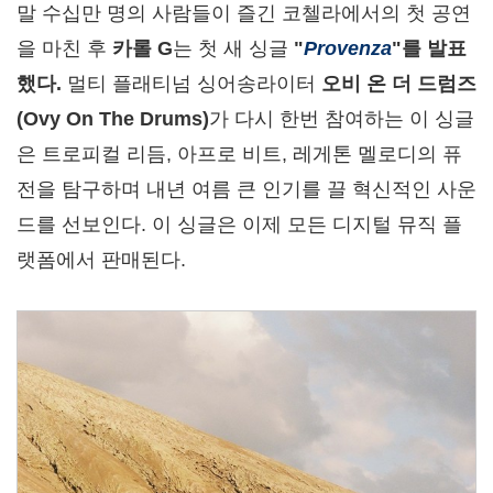
말 수십만 명의 사람들이 즐긴 코첼라에서의 첫 공연
을 마친 후
카롤
G
는 첫 새 싱글
"
Provenza
"
를
발표
했다
.
멀티 플래티넘 싱어송라이터
오비
온
더
드럼즈
(Ovy On The Drums)
가 다시 한번 참여하는 이 싱글
은 트로피컬 리듬, 아프로 비트, 레게톤 멜로디의 퓨
전을 탐구하며 내년 여름 큰 인기를 끌 혁신적인 사운
드를 선보인다. 이 싱글은 이제 모든 디지털 뮤직 플
랫폼에서 판매된다.