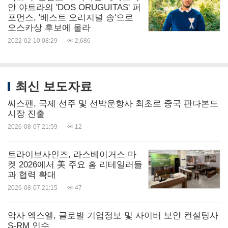
안 야트라의 'DOS ORUGUITAS' 퍼
포먼스, '베스트 오리지널 송'으로
오스카상 후보에 올라
2022-02-10 08:29
2,686
최신 보도자료
씨스팬, 국제 선주 및 선박운항사 최초로 중국 판다본드
시장 진출
2026-08-07 21:59
12
트라이브사인즈, 라스베이거스 마
켓 2026에서 美 주요 홈 리테일러들
과 협력 확대
2026-08-07 21:15
47
악사 엑스엘, 글로벌 기업정보 및 사이버 보안 컨설팅사
S-RM 인수