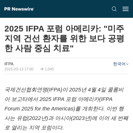
2025 IFPA 포럼 아메리카: "미주
지역 건선 환자를 위한 보다 공평
한 사람 중심 치료"
IFPA
한국어
2025-03-13 17:00
1,045
국제건선협회연맹
(IFPA)
이
2025
년
4
월
4
일
콜롬비
아
보고타에서
2025 IFPA
포럼
아메리카
(IFPA
Forum 2025 for the Americas)
를
개최한다
.
이번
행
사는
유럽
(2022
년
)
과
아시아
(2023
년
)
에
이어
세
번째
로
열리는
지역
포럼이다
.