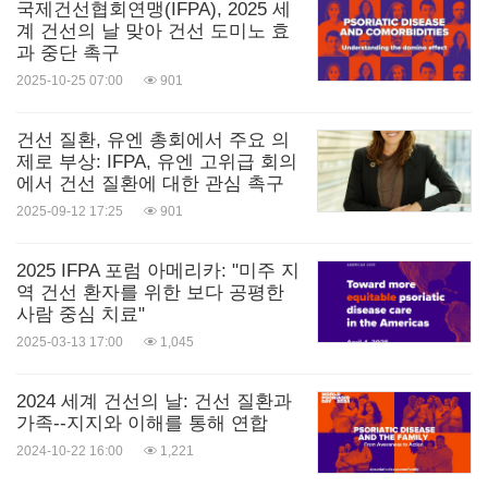
국제건선협회연맹(IFPA), 2025 세
계 건선의 날 맞아 건선 도미노 효
과 중단 촉구
2025-10-25 07:00
901
건선 질환, 유엔 총회에서 주요 의
제로 부상: IFPA, 유엔 고위급 회의
에서 건선 질환에 대한 관심 촉구
2025-09-12 17:25
901
2025 IFPA 포럼 아메리카: "미주 지
역 건선 환자를 위한 보다 공평한
사람 중심 치료"
2025-03-13 17:00
1,045
2024 세계 건선의 날: 건선 질환과
가족--지지와 이해를 통해 연합
2024-10-22 16:00
1,221