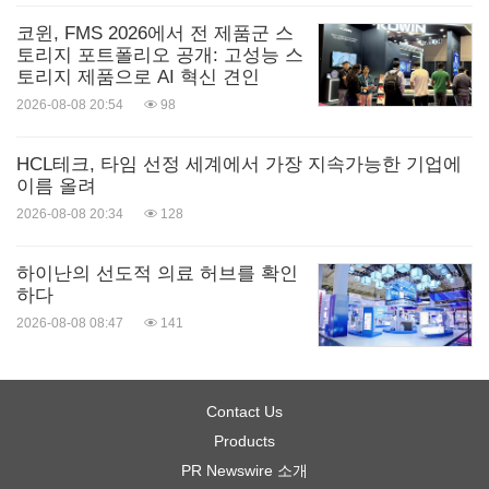
코윈, FMS 2026에서 전 제품군 스
토리지 포트폴리오 공개: 고성능 스
토리지 제품으로 AI 혁신 견인
2026-08-08 20:54
98
HCL테크, 타임 선정 세계에서 가장 지속가능한 기업에
이름 올려
2026-08-08 20:34
128
하이난의 선도적 의료 허브를 확인
하다
2026-08-08 08:47
141
Contact Us
Products
PR Newswire 소개