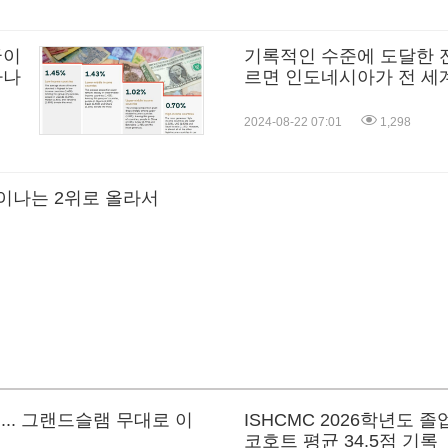
국이
기록적인 수준에 도달한 전
타나
르면 인도네시아가 전 세계
싱가포르는 3위로 순위가
2024-08-22 07:01
1,298
이나는 2위로 올라서
결... 그랜드슬램 무대로 이
ISHCMC 2026학년도 졸업
코호트 평균 34.5점 기록