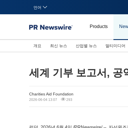
언어
Products
New
개요
최신 뉴스
산업별 뉴스
멀티미디어
세계 기부 보고서, 공
Charities Aid Foundation
2026-06-04 13:07
293
런던
,
2026년 6월 4일
/PRNewswire/ -- 자선원