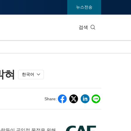
뉴스전송
검색
IT 테크
소비재 및
 밝혀
엔터테인먼트 및 미디어
환경
한국어
건강
중공업 및
통신
관광
Share:
전시회
부동산 및
 각국 사람들이 공익적 목적을 위해