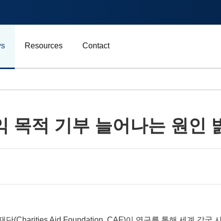
s
Resources
Contact
자동차 및 운송
익 목적 기부 늘어나는 원인
에너지
비즈니스
스포츠
광고, 마케팅 및 미디어
조재단(Charities Aid Foundation, CAF)이 연구를 통해 세계