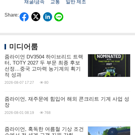
채굴/금속
교통
일반 제조
Share:
미디어룸
줌라이언 DV3504 하이브리드 트랙
터, TOTY 2027 두 부문 최종 후보
선정…중국 고마력 농기계의 획기
적 성과
2026-08-07 17:27
80
줌라이언, 재주문에 힘입어 해외 콘크리트 기계 사업 성
장
2026-08-01 08:19
768
줌라이언, 혹독한 여름철 기상 조건