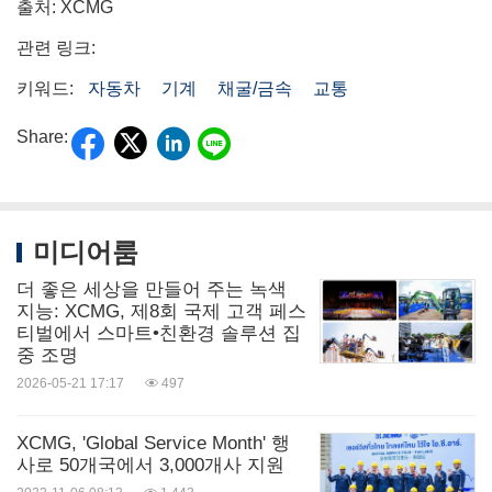
출처: XCMG
관련 링크:
키워드:
자동차
기계
채굴/금속
교통
Share:
미디어룸
더 좋은 세상을 만들어 주는 녹색
지능: XCMG, 제8회 국제 고객 페스
티벌에서 스마트•친환경 솔루션 집
중 조명
2026-05-21 17:17
497
XCMG, 'Global Service Month' 행
사로 50개국에서 3,000개사 지원