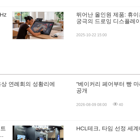
4Hz
뛰어난 올인원 제품: 휴이
궁극의 드로잉 디스플레이 Ka
(Gen 3) 출시
2025-10-22 15:00
제용상 연례회의 성황리에
"베이커리 페어부터 빵 마
공개
2026-08-09 08:00
40
포트
HCL테크, 타임 선정 세
혁