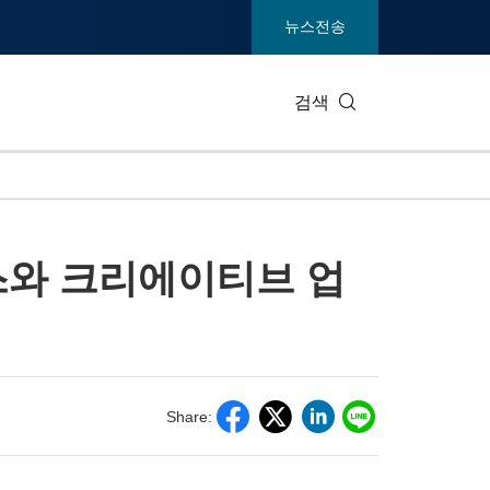
뉴스전송
검색
IT 테크
소비재 및
즈니스와 크리에이티브 업
엔터테인먼트 및 미디어
환경
건강
중공업 및
통신
관광
전시회
부동산 및
Share: