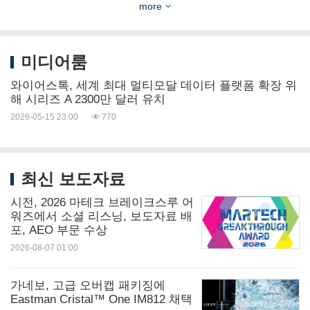
와이어스톡 소개
more
와이어스톡은 전 세계 크리에이터들이 자신의 역량
미디어룸
을 수익화할 수 있도록 지원하는 동시에, 윤리적으로
와이어스톡, 세계 최대 멀티모달 데이터 플랫폼 확장 위
수집된 고품질 멀티모달 학습 데이터를 통해 최첨단
해 시리즈 A 2300만 달러 유치
AI 발전을 지원하는 세계 최대 플랫폼이다. 전 세계
2026-05-15 23:00
770
70만이 넘는 크리에이터 커뮤니티와 세계 주요 AI 연
구소와의 파트너십을 기반으로, 크리에이터 경제와
최신 보도자료
첨단 AI 개발의 교차점에서 사업을 전개하고 있다. 본
시전, 2026 마테크 브레이크스루 어
사는 미국 캘리포니아주 샌프란시스코에 위치해 있
워즈에서 소셜 리스닝, 보도자료 배
다. 자세한 사항은
wirestock.io
에서 확인할 수 있다.
포, AEO 부문 수상
2026-08-07 01:00
나바 벤처스 소개
가네보, 고급 오버캡 패키징에
Eastman Cristal™ One IM812 채택