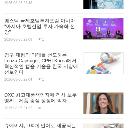
나바 벤처스는 10년이 넘는 벤처 투자 경험을 기반으
2026-08-06 23:43
로 설립된 초기 단계 투자 전문 기업이다. 전에 없던
시장을 만들어내고 산업을 변화시키며 세상에 긍정
퀘스텍 국제호텔투자포럼 아시아
"아시아 호텔산업 투자 가속화 전
적 영향을 미치는 기업을 키우려는 창업자들과 협력
망"
하고 있다. 자세한 사항은 nava.vc에서 확인할 수 있
2026-08-06 22:09
1
다.
경구 제형의 미래를 선도하는
Lonza Capsugel, CPHI Korea에서
로고 -
혁신적인 캡슐 기술을 한국 시장에
선보인다
https://mma.prnasia.com/media2/2980543/Wirestoc
2026-08-06 22:04
1
k_flat_logo__1_Logo.jpg?p=medium600
DXC 최고제품책임자에 리사 보두
앵씨…제품 중심 성장에 박차
2026-08-06 21:22
1
출처: Wirestock
슈에이샤, 100개 언어로 제공되는
관련 링크: