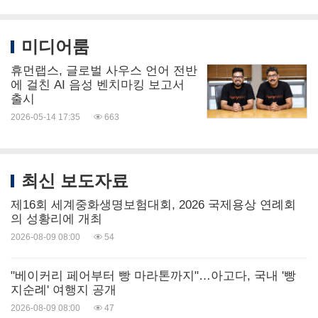
미디어룸
휴먼랩스, 글로벌 사우스 언어 전반
에 걸친 AI 음성 벤치마킹 보고서
출시
2026-05-14 17:35
663
최신 보도자료
제16회 세계중화생명보험대회, 2026 국제용상 연례회
의 성황리에 개최
2026-08-09 08:00
54
"베이커리 페어부터 빵 마라톤까지"…아고다, 국내 '빵
지순례' 여행지 공개
2026-08-09 08:00
47