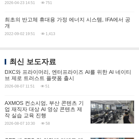
2026-04-23 14:51
751
파이어니어 프로그램
최초의 반고체 휴대용 가정 에너지 시스템, IFA에서 공
개
2022-09-02 19:51
1,413
출시 시 솔라플로우 4000 믹스 프로 또는 솔라플로우
4000 믹스 AC+ 유닛을 2개 이상 구매하고 설치하는
유럽 내 첫 1000명의 고객에게 젠듀어 파워허브를 무
최신 보도자료
료로 제공한다. 자세한 내용은
젠듀어 공식 웹사이트
DXC와 프라이머리, 엔터프라이즈 AI를 위한 AI 네이티
에서 확인할 수 있다.
브 제로 트러스트 플랫폼 출시
2026-08-07 11:51
51
출시 일정
AXMOS 컨소시엄, 부산 콘텐츠 기
업 재직자 대상 AI 영상 콘텐츠 제
파워허브는 현재 사전 주문이 가능하며, 2026년 7월
작 실습 교육 진행
부터 배송이 시작된다. 단상 버전의 가격은
독일
에서
2026-08-07 10:30
58
699유로,
프랑스
와 기타 유럽 지역에서 719유로,
네