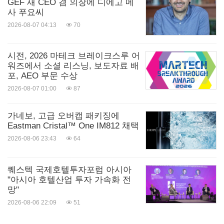
GEF 새 CEO 겸 의장에 디에고 메
덜란드
에서 729유로부터 시작한다.
사 푸요씨
2026-08-07 04:13
70
젠듀어 소개
시전, 2026 마테크 브레이크스루 어
워즈에서 소셜 리스닝, 보도자료 배
젠듀어는 플러그인 가정 에너지 관리 시스템(HEMS)
포, AEO 부문 수상
의 글로벌 선구자로, 실리콘밸리, 웨강아오 대만구,
2026-08-07 01:00
87
일본 및 독일에 연구개발 및 운영 센터를 두고 있다.
가네보, 고급 오버캡 패키징에
젠듀어의 사명은 최신 에너지 기술을 대중화해 전 세
Eastman Cristal™ One IM812 채택
계에 신뢰할 수 있고 저렴한 청정에너지를 제공하는
2026-08-06 23:43
64
것이다. 솔라플로우 발코니 에너지 저장 시스템은 햇
빛을 일상생활을 위한 안전하고 신뢰할 수 있으며 탄
퀘스텍 국제호텔투자포럼 아시아
"아시아 호텔산업 투자 가속화 전
력적인 에너지원으로 변환한다.
망"
2026-08-06 22:09
51
문의처: