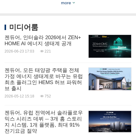
more
버전: 1P 및 3P
저장용량: 8-150kWh(최대 3개의 솔라플로우 믹스
미디어룸
유닛)
연속 전력: 최대 12kW
젠듀어, 인터솔라 2026에서 ZEN+
HOME AI 에너지 생태계 공개
태양광 입력: 최대 24kW 네이티브 + 타사 PV
2026-06-23 17:03
221
EV 충전: 최대 22kW(3P)/7.4kW(1P), 11kW 오프
그리드
젠듀어, 모든 태양광 주택을 전체
백업 전환: 10ms(UPS급)
가정 에너지 생태계로 바꾸는 유럽
최초 플러그인 HEMS 허브 파워허
개방형 프로토콜: SG 레디, EE버스, OCPP, VPP
브 출시
레디
2026-05-12 15:18
752
설치 비용: 2000~3500유로에서 300~800유로로
젠듀어, 유럽 전역에서 솔라플로우
절감
믹스 시리즈 데뷔 -- 3개 홈 스토리
자급자족률: 최대 91%(일반적인 독일 가정,
지 시스템, 1개 플랫폼, 최대 91%
전기요금 절약
16kWp PV + 솔라플로우 4000 믹스 시리즈 3개)