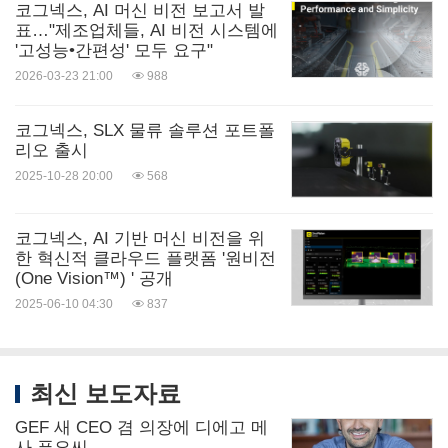
n_Sight_3900_Vision_System.jpg?p=medium600
코그넥스, AI 머신 비전 보고서 발
표…"제조업체들, AI 비전 시스템에
로고 -
'고성능•간편성' 모두 요구"
https://mma.prnasia.com/media2/2310647/Cognex_
2026-03-23 21:00
988
Logo.jpg?p=medium600
코그넥스, SLX 물류 솔루션 포트폴
리오 출시
출처: Cognex Corporation
2025-10-28 20:00
568
관련 링크:
키워드:
컴퓨터/전자제품
인공지능
코그넥스, AI 기반 머신 비전을 위
한 혁신적 클라우드 플랫폼 '원비전
Share:
(One Vision™) ' 공개
2025-06-10 04:30
837
최신 보도자료
GEF 새 CEO 겸 의장에 디에고 메
사 푸요씨