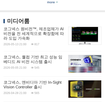
Technologies, Inc.)의 제품이다.
more
미디어 문의처:
미디어룸
리즈 브래들리(Liz Bradley) – 커뮤니케이션 책임자
코그넥스 원비전™, 제조업체가 AI
코그넥스 코퍼레이션
비전을 전 세계적으로 확장함에 따
라 도입 가속화
pr@cognex.com
2026-05-13 21:00
817
투자자 관계 문의처:
코그넥스, 퀄컴 기반 최고 성능 임
그리어 아비브(Greer Aviv) – 투자자 관계 책임자
베디드 AI 비전 시스템 출시
2026-05-05 21:00
545
코그넥스 코퍼레이션
ir@cognex.com
코그넥스, 엔비디아 기반 In-Sight
Vision Controller 출시
사진 -
2026-04-28 21:00
565
https://mma.prnasia.com/media2/2971079/Cognex_I