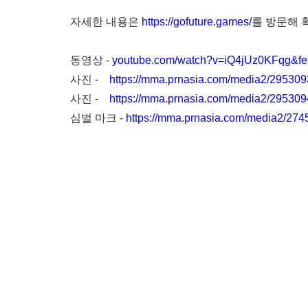
자세한 내용은
https://gofuture.games/
를 방문해 
동영상 -
youtube.com/watch?v=iQ4jUz0KFqg&fea
사진 -
https://mma.prnasia.com/media2/295309
사진 -
https://mma.prnasia.com/media2/295
심벌 마크 -
https://mma.prnasia.com/media2/27