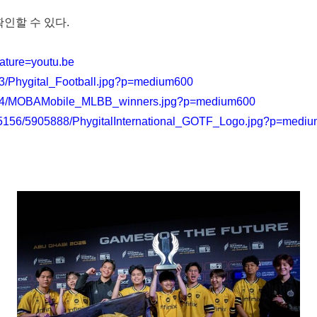
확인할 수 있다.
ture=youtu.be
3/Phygital_Football.jpg?p=medium600
3094/MOBAMobile_MLBB_winners.jpg?p=medium600
45156/5905888/PhygitalInternational_GOTF_Logo.jpg?p=medi