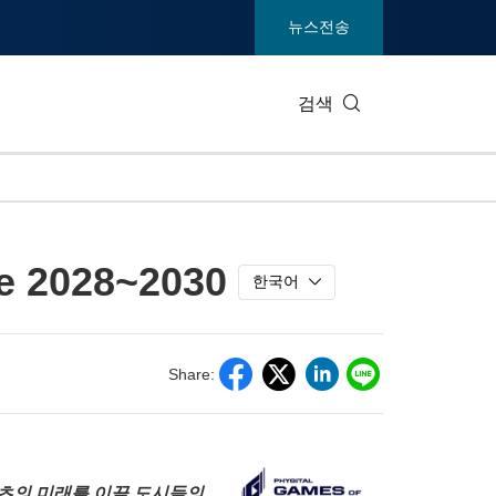
뉴스전송
검색
IT 테크
소비재 및
 2028~2030
엔터테인먼트 및 미디어
환경
한국어
건강
중공업 및
통신
관광
Share:
전시회
부동산 및
 스포츠의 미래를 이끌 도시들의