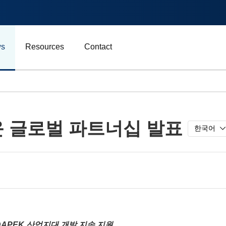
s
Resources
Contact
자동차 및 운송
운 글로벌 파트너십 발표
에너지
한국어
비즈니스
스포츠
광고, 마케팅 및 미디어
DAPEK 산업지대 개발 지속 지원