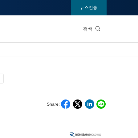
뉴스전송
검색
IT 테크
소비재 및
엔터테인먼트 및 미디어
환경
건강
중공업 및
통신
관광
Share:
전시회
부동산 및