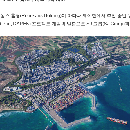
- 르네상스 홀딩(Rönesans Holding)이 아다나 제이한에서 추진 
al Zone and Port, DAPEK) 프로젝트 개발의 일환으로 SJ 그룹(S