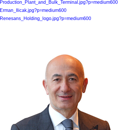
5/Production_Plant_and_Bulk_Terminal.jpg?p=medium600
/Erman_Ilicak.jpg?p=medium600
4/Renesans_Holding_logo.jpg?p=medium600