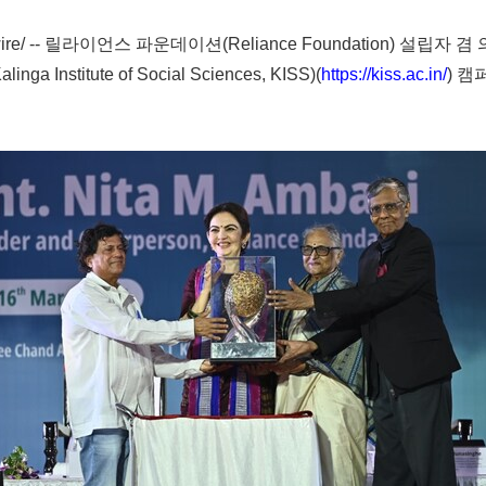
ire/ -- 릴라이언스 파운데이션(Reliance Foundation) 설립자 겸 
stitute of Social Sciences, KISS)(
https://kiss.ac.in/
) 캠