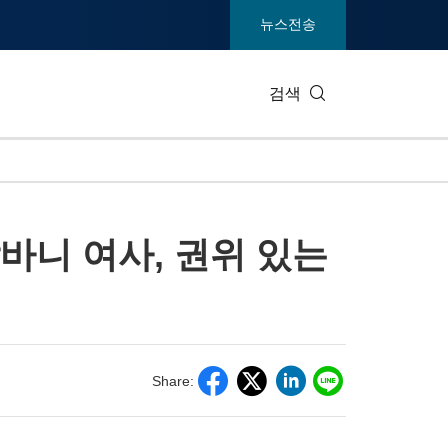
뉴스전송
검색
IT 테크
소비재 및
바니 여사, 권위 있는
엔터테인먼트 및 미디어
환경
건강
중공업 및
통신
관광
전시회
부동산 및
Share: