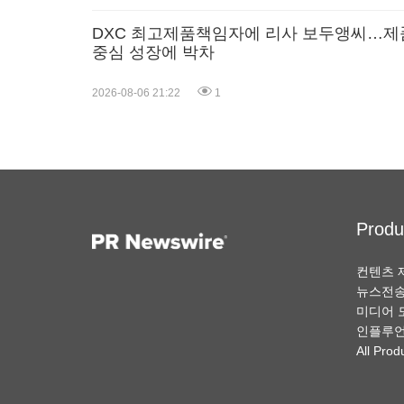
DXC 최고제품책임자에 리사 보두앵씨…제
중심 성장에 박차
2026-08-06 21:22
1
Produ
컨텐츠 
뉴스전
미디어 
인플루언
All Prod