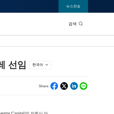
뉴스전송
검색
IT 테크
소비재 및
레 선임
엔터테인먼트 및 미디어
환경
한국어
건강
중공업 및
통신
관광
Share:
전시회
부동산 및
vestar Capital)의 자회사 아