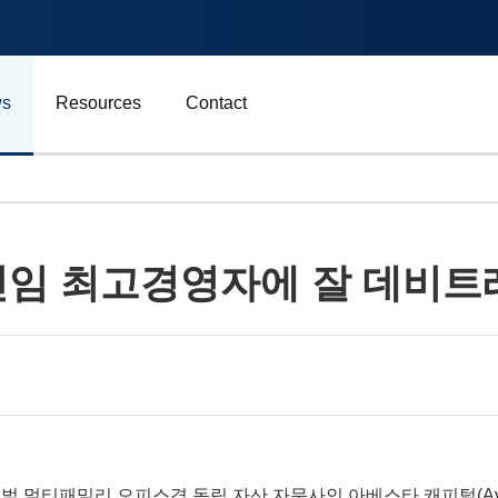
s
Resources
Contact
자동차 및 운송
신임 최고경영자에 잘 데비트
에너지
비즈니스
스포츠
광고, 마케팅 및 미디어
벌 멀티패밀리 오피스겸 독립 자산 자문사인 아베스타 캐피털
(A