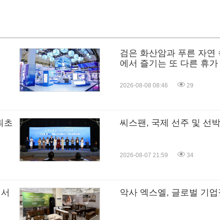
검은 화산암과 푸른 자연 
에서 즐기는 또 다른 휴가
2026-08-08 08:46
29
최초
씨스팬, 국제 선주 및 선
2026-08-07 21:59
34
에서
악사 엑스엘, 글로벌 기업