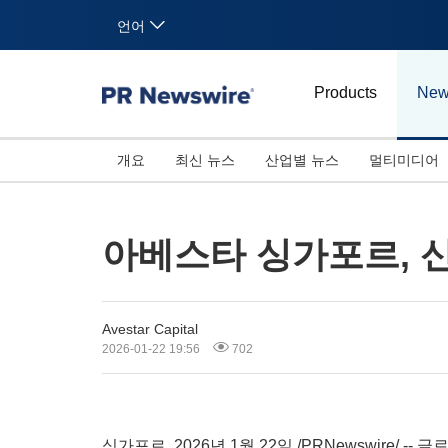
언어
Products
New
개요
최신 뉴스
산업별 뉴스
멀티미디어
아베스타 싱가포르, 
Avestar Capital
2026-01-22 19:56
702
싱가포르
,
2026년 1월 22일
/PRNewswire/ --
글로