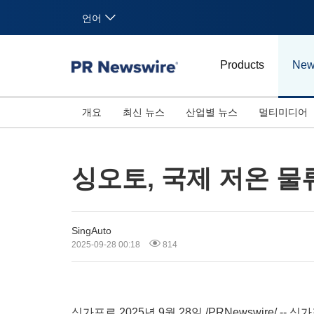
언어
Products
New
개요
최신 뉴스
산업별 뉴스
멀티미디어
싱오토, 국제 저온 물
SingAuto
2025-09-28 00:18
814
싱가포르 2025년 9월 28일 /PRNewswire/ -