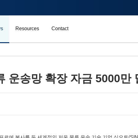
s
Resources
Contact
자동차 및 운송
류 운송망 확장 자금 5000만
에너지
비즈니스
스포츠
광고, 마케팅 및 미디어
- 싱가포르에 본사를 둔 세계적인 저온 물류 운송 기술 기업 싱오토(SING