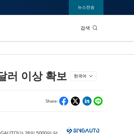
뉴스전송
검색
IT 테크
소비재 및
 달러 이상 확보
엔터테인먼트 및 미디어
환경
한국어
건강
중공업 및
통신
관광
Share:
전시회
부동산 및
AUTO)가 26일 5000만 달