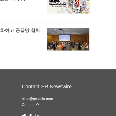
강화하고 공급망 협력
Contact PR Newswire
hkcs@prnasia.com
Contact