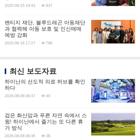
2025-09-25 19:43
837
밴티지 재단, 블루드래곤 아동재단
과 협력해 아동 보호 및 인신매매
예방 강화
2025-08-16 17:27
786
최신 보도자료
하이난의 선도적 의료 허브를 확인
하다
2026-08-08 08:47
49
검은 화산암과 푸른 자연 속에서 스
윙! 하이난에서 즐기는 또 다른 휴
가 방식
2026-08-08 08:46
38