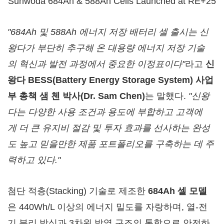
Sunwoda 684Ah & 588Ah Cells Launched at RE+25
"684Ah
및
588Ah
에너지
저장
배터리
셀
출시는
신
왕다가
부단히
추구해
온
대용량
에너지
저장
기술
의
혁신과
발전
과정에서
중요한
이정표이다
"
라고
신
왕다
BESS(Battery Energy Storage System)
사업
부
총책
샘
첸
박사
(Dr.
Sam Chen
)
는 말했다.
"
신왕
다는
다양한
사용
조건과
용도에
부합하고
고객에
게
더
큰
유지비
절감
및
투자
효과를
선사하는
완성
도
높고
믿을만한
제품
포트폴리오를
구축하는
데
주
력하고
있다
.
"
첨단 적층(Stacking) 기술로 제조한
684Ah
셀
모델
은 440Wh/L 이상의 에너지 밀도를 자랑하며, 열-전
기 분리 방식과 3차원 방열 구조의 통합으로 안전하