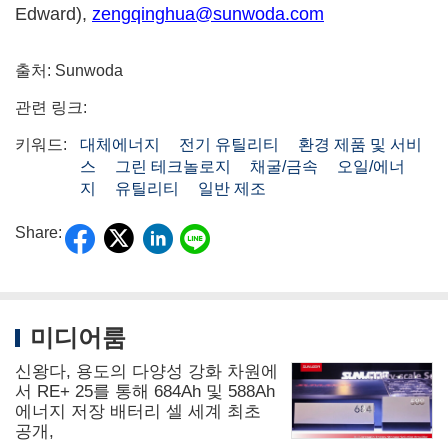
Edward
),
zengqinghua@sunwoda.com
출처: Sunwoda
관련 링크:
키워드:
대체에너지
전기 유틸리티
환경 제품 및 서비
스
그린 테크놀로지
채굴/금속
오일/에너
지
유틸리티
일반 제조
Share:
미디어룸
신왕다, 용도의 다양성 강화 차원에
서 RE+ 25를 통해 684Ah 및 588Ah
에너지 저장 배터리 셀 세계 최초
공개,