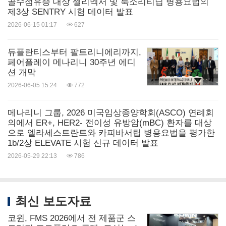
골수섬유증 대상 셀리넥서 및 룩소리티닙 병용요법의
제3상 SENTRY 시험 데이터 발표
_Menarini_Vujacic_Nigi.jpg?p=medium600
2026-06-15 01:17
627
사진 -
https://mma.prnasia.com/media2/2724892/Fair_Play
듀플란티스부터 팔트리니에리까지,
페어플레이 메나리니 30주년 에디
_Menarini_Insenga_Albertini_Antognoni_Sorgoni_C
션 개막
ostacurta.jpg?p=medium600
2026-06-05 15:24
772
사진 -
https://mma.prnasia.com/media2/2724893/Fair_Play
메나리니 그룹, 2026 미국임상종양학회(ASCO) 연례회
의에서 ER+, HER2- 전이성 유방암(mBC) 환자를 대상
_Menarini_Group_12_People.jpg?p=medium600
으로 엘라세스트란트와 카피바서팁 병용요법을 평가한
1b/2상 ELEVATE 시험 신규 데이터 발표
로고 -
2026-05-29 22:13
786
https://mma.prnasia.com/media2/2724884/Fair_Play
_Menarini_Logo.jpg?p=medium600
최신 보도자료
코윈, FMS 2026에서 전 제품군 스