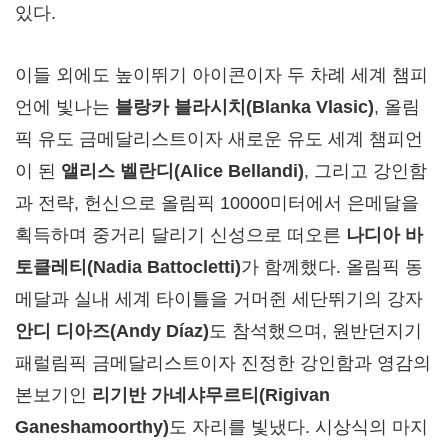
있다.
이들 외에도 높이뛰기 아이콘이자 두 차례 세계 챔피
언에 빛나는
블랑카 블라시치
(Blanka Vlasic)
, 올림
픽 유도 금메달리스트이자 새로운 유도 세계 챔피언
이 된
앨리스 벨란디
(Alice Bellandi)
, 그리고 강인함
과 전략, 헌신으로 올림픽 10000미터에서 은메달을
획득하며 중거리 달리기 신성으로 떠오른
나디아 바
토클레티
(Nadia Battocletti)
가 함께했다. 올림픽 동
메달과 실내 세계 타이틀을 거머쥔 세단뛰기의 강자
안디 디아즈
(Andy Díaz)
도 참석했으며, 원반던지기
패럴림픽 금메달리스트이자 진정한 강인함과 영감의
본보기인
리기반 가네샤무르티
(Rigivan
Ganeshamoorthy)
도 자리를 빛냈다. 시상식의 마지