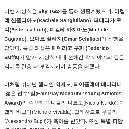
이번 시상식은
Sky TG24
를 통해 생중계됐으며,
라켈
레 산줄리아노(Rachele Sangiuliano)
,
페데리카 로
디(Federica Lodi)
,
미켈레 카지아노(Michele
Cagiano)
,
오마르 실라치(Omar Schillaci)
가 진행을
맡았다. 특별 해설은
페데리코 부파
(Federico
Buffa)
가 맡아, 시상식 내내 전해진 각 이야기의 깊은
의미를 한층 더 부각시키며 감동을 더했다.
이처럼 뛰어난 챔피언 외에도,
페어플레이 메나리니
'젊은 선수' 상(Fair Play Menarini 'Young Athletes'
Award)
의 수상자인 니콜라 나르도(Nicola Nardo), 미
켈레 비발다(Michele Vivalda), 알레산드로 부글리
(Alessandro Bugli)가 축하를 받았다. 또한
특별 피암