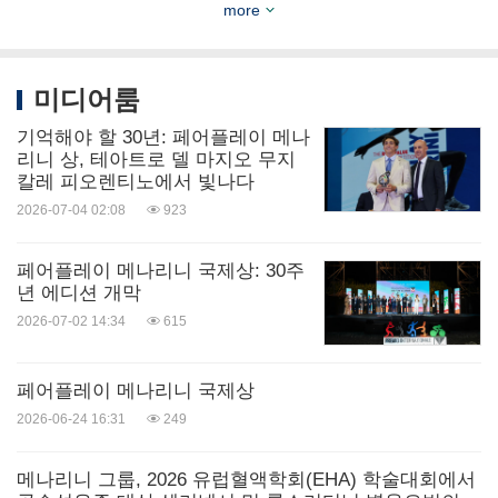
more
https://www.fairplaymenarini.com/en
와
인스타그
램
,
페이스북
,
유튜브
등 어워드 SNS 채널에서 확인
미디어룸
할 수 있다.
기억해야 할 30년: 페어플레이 메나
리니 상, 테아트로 델 마지오 무지
사진 -
칼레 피오렌티노에서 빛나다
https://mma.prnasia.com/media2/2724889/Fair_Play
2026-07-04 02:08
923
_Menarini_Speroni_Figo_Paganelli.jpg?
페어플레이 메나리니 국제상: 30주
p=medium600
년 에디션 개막
사진 -
2026-07-02 14:34
615
https://mma.prnasia.com/media2/2724890/Fair_Play
_Menarini_Schillaci_Funaro_Scaletti_Tamberi_Sper
페어플레이 메나리니 국제상
2026-06-24 16:31
249
oni.jpg?p=medium600
사진 -
메나리니 그룹, 2026 유럽혈액학회(EHA) 학술대회에서
https://mma.prnasia.com/media2/2724891/Fair_Play