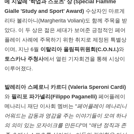
메 지알레
'학업과 스포츠' 상 (Special Fiamme
Gialle 'Study and Sport' Award)
수상자인 마르게
리타 볼리아니(Margherita Voliani)도 함께 주목을 받
았다. 이 두 상은 젊은 세대가 보여준 긍정적인 페어
플레이 사례에 주목하기 위한 취지로 제정된 특별상
이며, 지난 6월
이탈리아 올림픽위원회
(C.O.N.I.)
와
토스카나 주청사
에서 열린 기자회견을 통해 시상이
이루어졌다.
발레리아 스페로니 카르디
(Valeria Speroni Cardi)
와
필리포 파가넬리
(Filippo Paganelli)
페어플레이
메나리니 재단 이사회 멤버는 "
페어플레이 메나리니
어워드는 감동과 영감을 주는 이야기들이 모여 하나
의 의미 있는 모자이크를 만든다
"며 "
매년 정직과 존