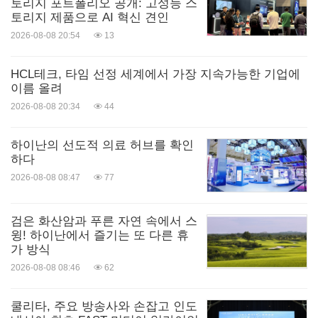
토리지 포트폴리오 공개: 고성능 스
토리지 제품으로 AI 혁신 견인
2026-08-08 20:54
13
HCL테크, 타임 선정 세계에서 가장 지속가능한 기업에
이름 올려
2026-08-08 20:34
44
하이난의 선도적 의료 허브를 확인
하다
Fair Play Menarini International Award 2025
2026-08-08 08:47
77
검은 화산암과 푸른 자연 속에서 스
윙! 하이난에서 즐기는 또 다른 휴
가 방식
2026-08-08 08:46
62
쿨리타, 주요 방송사와 손잡고 인도