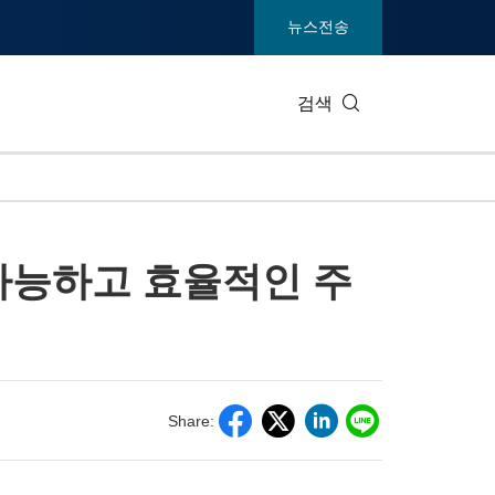
뉴스전송
검색
IT 테크
소비재 및
 가능하고 효율적인 주
엔터테인먼트 및 미디어
환경
건강
중공업 및
통신
관광
전시회
부동산 및
Share: