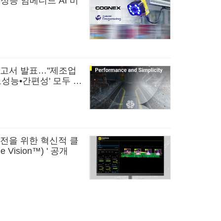
성능 임베디드 AI 비
 보고서 발표…"제조업
'고성능•간편성' 모두 요
비전을 위한 혁신적 클
Vision™) ' 공개