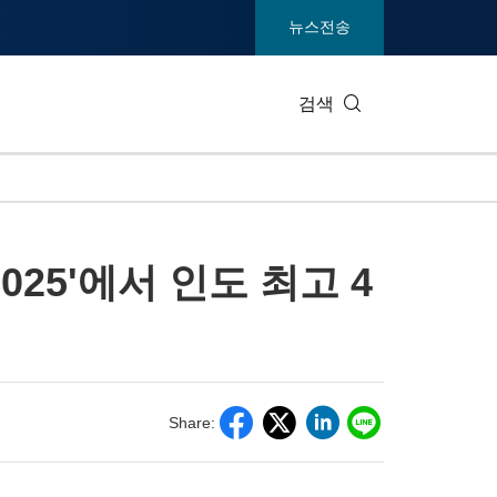
뉴스전송
검색
IT 테크
소비재 및
025'에서 인도 최고 4
엔터테인먼트 및 미디어
환경
건강
중공업 및
통신
관광
전시회
부동산 및
Share: