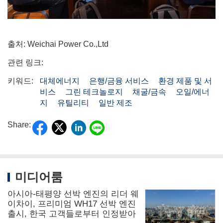
출처: Weichai Power Co.,Ltd
관련 링크:
키워드:
대체에너지
은행/금융 서비스
환경 제품 및 서
비스
그린 테크놀로지
채굴/금속
오일/에너
지
유틸리티
일반 제조
Share:
미디어룸
아시아-태평양 선박 엔진의 리더 웨
이차이, 프리미엄 WH17 선박 엔진
출시, 한국 고객들로부터 인정받아