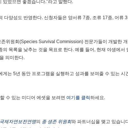
이
있었으면
좋겠습니다
."
라고
말했다
.
적
다양성도
반영한다
.
신청자들은
양서류
7
종
,
조류
17
종
,
어류
3
보존위원회
(Species Survival Commission)
전문가들이
개발한
개
종의
목록을
낮추는
것을
목표로
한다
.
예를
들어
,
현재
야생에서
을
의미한다
.
에게는
5
년
동안
프로그램을
실행하고
성과를
보여줄
수
있는
시
할
수
있는
미디어
에셋을
보려면
여기를
클릭
하세요
.
국제자연보전연맹
의
종
생존
위원회
와
파트너십을
맺고
있습니