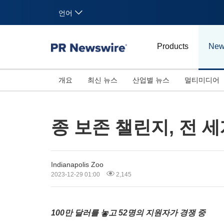
언어
Products
New
개요
최신 뉴스
산업별 뉴스
멀티미디어
종 보존 챌린지, 전 
Indianapolis Zoo
2023-12-29 01:00
2,145
100
만
달러를
놓고
52
명의
지원자가
경쟁
중