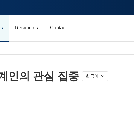
s
Resources
Contact
자동차 및 운송
세계인의 관심 집중
에너지
한국어
비즈니스
스포츠
광고, 마케팅 및 미디어