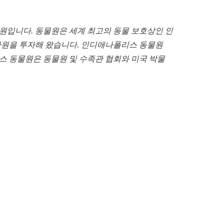
원입니다
.
동물원은
세계
최고의
동물
보호상인
인
자원을
투자해
왔습니다
.
인디애나폴리스
동물원
스
동물원은
동물원
및
수족관
협회와
미국
박물