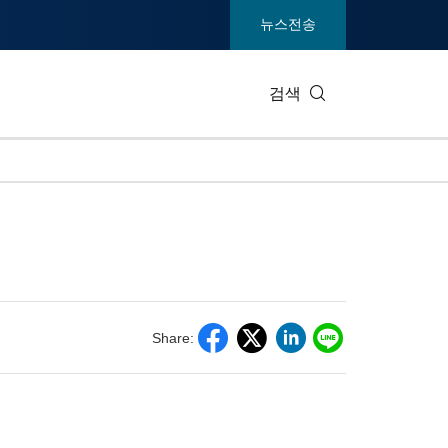
뉴스전송
검색
IT 테크
소비재 및
엔터테인먼트 및 미디어
환경
건강
중공업 및
통신
관광
Share:
전시회
부동산 및