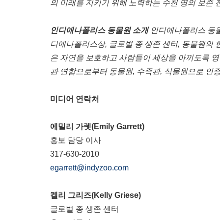
의
미래를
지키기
위해
노력하는
수천
명의
보존
인디애나폴리스
동물원
소개
인디애나폴리스
동
디애나폴리스상
,
글로벌
종
생존
센터
,
동물원의
은
자연을
보호하고
사람들이
세상을
아끼도록
영
관
연합으로부터
동물원
,
수족관
,
식물원으로
인
미디어
연락처
에밀리
가렛
(
Emily Garrett
)
홍보
담당
이사
317-630-2010
egarrett@indyzoo.com
켈리
그리즈
(Kelly Griese)
글로벌
종
생존
센터