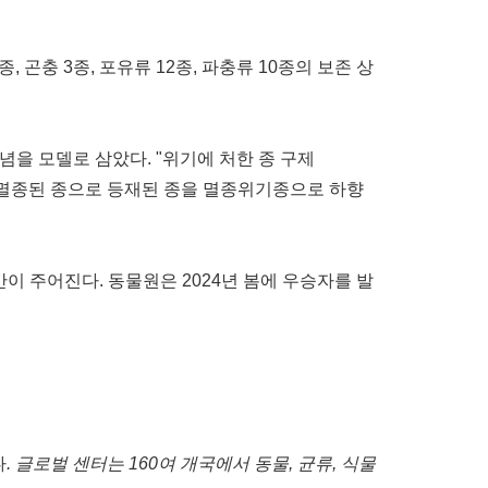
종
,
곤충
3
종
,
포유류
12
종
,
파충류
10
종의
보존
상
념을
모델로
삼았다
. "
위기에
처한
종
구제
멸종된
종으로
등재된
종을
멸종위기종으로
하향
간이
주어진다
.
동물원은
2024
년
봄에
우승자를
발
다
.
글로벌
센터는
160
여
개국에서
동물
,
균류
,
식물