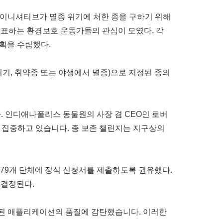
이니셔티브가
멸종
위기에
처한
종을
구하기
위해
대표하는
환경보호
운동가들의
관심이
모였다
.
각
획을
수립했다
.
위기
,
취약종
또는
야생에서
멸종
)
으로
지정된
종의
다
.
인디애나폴리스
동물원의
사장
겸
CEO
인
로버
집중하고
있습니다
.
종
보존
챌린지는
지구상의
79
개
단체에
정식
신청서를
제출하도록
권유했다
.
결정된다
.
된
애플리케이션의
품질에
감탄했습니다
.
이러한