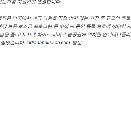
전문가를
지원하고
연결합니다
.
물원은
미국에서
세금
지원을
직접
받지
않는
가장
큰
규모의
동물
현장
보존
보조금
프로그램
등
수십
년
동안
동물
보호에
상당한
감을
줍니다
.
시내
화이트
리버
주립공원에
위치한
인디애나폴리
증받았습니다
.
IndianapolisZoo.com
방문
.