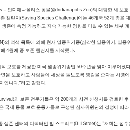
/ --
인디애나폴리스
동물원
(Indianapolis Zoo)
의
대담한
새
보호
보존
챌린지
(Saving Species Challenge)
에는
46
개국
52
개
종을
의
생존에
측정
가능하고
지속
가능한
영향을
미칠
수
있는
세부
계
N)
의
적색
목록에
의해
현재
멸종위기종
(
심각한
멸종위기
,
멸종
위해
4
월에
종
보존
챌린지를
시작했다
.
법적
보호를
제공한
미국
멸종위기종법
50
주년을
맞아
이루어졌
자연을
보호하고
사람들이
세상을
돌보도록
영감을
준다는
사명에
자입니다
."
라고
말했다
.
rvival)
의
보존
전문가들은
약
200
개의
사전
신청서를
검토한
후
은
국제
동물
보호
운동가들로
구성된
심사위원단의
결정에
따라
종
생존
센터의
디렉터인
빌
스트리트
(
Bill Street
)
는
"
저희는
접수