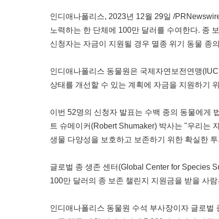
인디애나폴리스
,
2023년 12월 29일
/PRNewswire
노력하는
한
단체에
100
만
달러를
수여한다
.
종
신청자는
자금이
지원될
경우
멸종
위기
동물
종
인디애나폴리스
동물원은
국제자연보전연맹
(IUC
상태를
개선할
수
있는
계획에
자금을
지원하기
이번
52
명의
신청자
발표는
수백
종의
동물에게
트
슈메이커
(
Robert Shumaker
)
박사는
"
우리는
생물
다양성을
보호하고
보존하기
위한
확실한
투
글로벌
종
생존
센터
(Global Center for Species Su
100
만
달러의
종
보존
챌린지
지원금을
받을
사람
인디애나폴리스
동물원
수석
부사장이자
글로벌