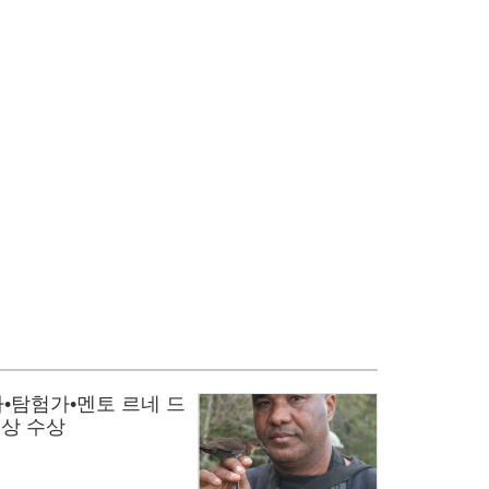
•탐험가•멘토 르네 드
존상 수상