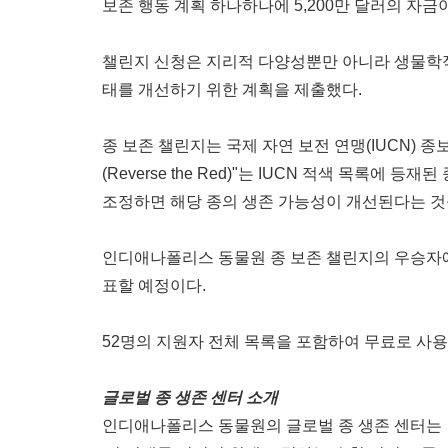
보존
행동
계획
하나하나에
5,200
만
달러의
자금
챌린지
신청은
지리적
다양성뿐만
아니라
생물학
태를
개선하기
위한
계획을
제출했다
.
종
보존
챌린지는
국제
자연
보전
연맹
(IUCN)
종
(Reverse the Red)"
는
IUCN
적색
목록에
등재된
조정하면
해당
종의
생존
가능성이
개선된다는
것
인디애나폴리스
동물원
종
보존
챌린지의
우승자
표할
예정이다
.
52
명의
지원자
전체
목록을
포함하여
무료로
사용
글로벌
종
생존
센터
소개
인디애나폴리스
동물원의
글로벌
종
생존
센터는