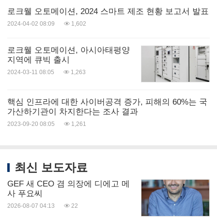
를 제공하고 있다. 로크웰 오토메이션은 단일 공급업
로크웰 오토메이션, 2024 스마트 제조 현황 보고서 발표
체만으로는 제공할 수 없는 광범위한 네트워크의 혁
2024-04-02 08:09
1,602
신 기술 및 서비스를 통해 글로벌 시장에서 성공할 수
로크웰 오토메이션, 아시아태평양
있도록 지원한다.
지역에 큐빅 출시
2024-03-11 08:05
1,263
더 자세한 정보는 PartnerNetwork Program 웹사이트
[
https://www.rockwellautomation.com/en-
핵심 인프라에 대한 사이버공격 증가, 피해의 60%는 국
가산하기관이 차지한다는 조사 결과
gb/company/partnernetwork.html
]에서 확인할 수 있
2023-09-20 08:05
1,261
다.
로크웰 오토메이션 소개
최신 보도자료
GEF 새 CEO 겸 의장에 디에고 메
로크웰 오토메이션(Rockwell Automation, Inc.
사 푸요씨
(NYSE: ROK))은 산업 자동화 및 디지털 트랜스포메
2026-08-07 04:13
22