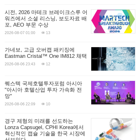
이션 분야의 글로벌 선도기업이다. 로크웰 오토메이
션은 사람들의 상상력과 기술의 잠재력을 연결함으
시전, 2026 마테크 브레이크스루 어
워즈에서 소셜 리스닝, 보도자료 배
로써 인간의 가능성을 확대하며, 세상을 더 생산적이
포, AEO 부문 수상
고 지속 가능하도록 만들고 있다. 위스콘신주 밀워키
2026-08-07 01:00
13
에 본사가 있는 로크웰 오토메이션은 25,000여 명의
가네보, 고급 오버캡 패키징에
직원이 전 세계 100여 개국에서 고객을 위해 일하고
Eastman Cristal™ One IM812 채택
있다. 로크웰 오토메이션의 커넥티드 엔터프라이즈
2026-08-06 23:43
12
(The Connected Enterprise) 비전에 대한 더 자세한
사항은 웹사이트
www.rockwellautomation.com
에서
퀘스텍 국제호텔투자포럼 아시아
"아시아 호텔산업 투자 가속화 전
확인할 수 있다.
망"
2026-08-06 22:09
10
출처: Rockwell Automation
관련 링크:
경구 제형의 미래를 선도하는
Lonza Capsugel, CPHI Korea에서
키워드:
컴퓨터 소프트웨어
컴퓨터/전자제품
인터넷
혁신적인 캡슐 기술을 한국 시장에
기술
통신
선보인다