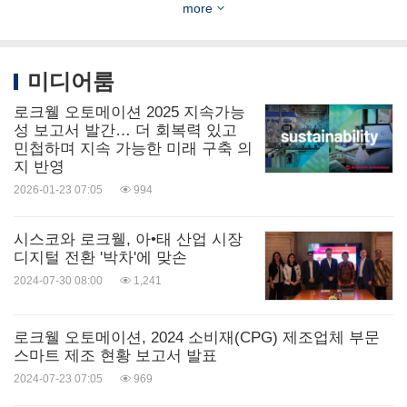
more
로크웰 오토메이션의 파트너 네트워크 프로그램에
대한 더 자세한 정보는 로크웰 오토메이션 파트너 네
미디어룸
트워크 프로그램 웹사이트
로크웰 오토메이션 2025 지속가능
[
https://www.rockwellautomation.com/en-
성 보고서 발간… 더 회복력 있고
민첩하며 지속 가능한 미래 구축 의
us/company/partnernetwork.html
]에서 확인할 수 있
지 반영
다.
2026-01-23 07:05
994
시스코와 로크웰, 아•태 산업 시장
로크웰 오토메이션 PartnerNetwork 소개
디지털 전환 '박차'에 맞손
2024-07-30 08:00
1,241
로크웰 오토메이션은 협력할 때 더 나은 결과를 얻을
수 있다는 믿음 하에, 시장 선도적인 기술, 우수한 지
로크웰 오토메이션, 2024 소비재(CPG) 제조업체 부문
스마트 제조 현황 보고서 발표
원 및 서비스, 그리고 통합되고 간소화된 비즈니스 접
2024-07-23 07:05
969
근 방식으로 이뤄진 광범위한 글로벌 파트너 생태계