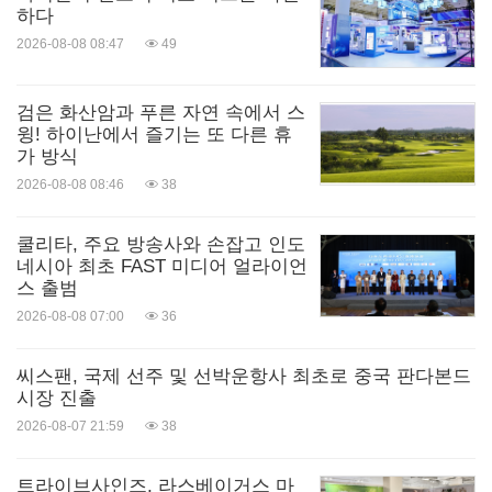
하다
2026-08-08 08:47
49
검은 화산암과 푸른 자연 속에서 스
윙! 하이난에서 즐기는 또 다른 휴
가 방식
2026-08-08 08:46
38
쿨리타, 주요 방송사와 손잡고 인도
네시아 최초 FAST 미디어 얼라이언
스 출범
2026-08-08 07:00
36
씨스팬, 국제 선주 및 선박운항사 최초로 중국 판다본드
시장 진출
2026-08-07 21:59
38
트라이브사인즈, 라스베이거스 마