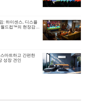
낌: 하이센스, 디스플
FA 월드컵™의 현장감
더 스마트하고 간편한
장 성장 견인