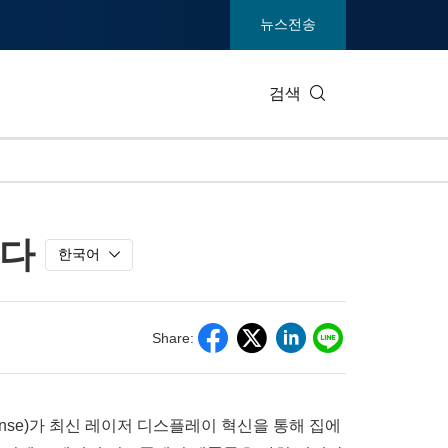
뉴스전송
검색
IT 테크
소비재 및
되다
엔터테인먼트 및 미디어
환경
한국어
건강
중공업 및
통신
관광
Share:
전시회
부동산 및
isense)가 최신 레이저 디스플레이 혁신을 통해 집에