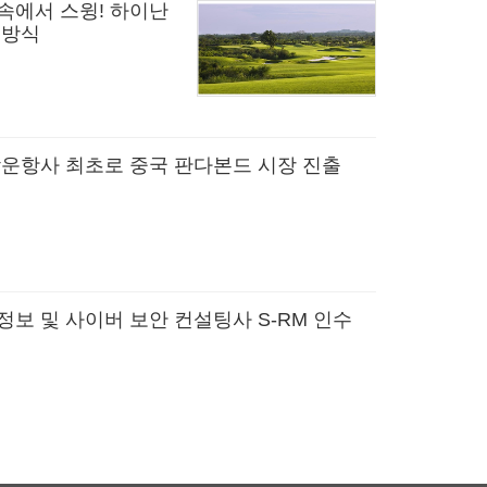
속에서 스윙! 하이난
 방식
박운항사 최초로 중국 판다본드 시장 진출
정보 및 사이버 보안 컨설팅사 S-RM 인수