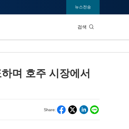
뉴스전송
검색
IT 테크
소비재 및
표하며 호주 시장에서
엔터테인먼트 및 미디어
환경
건강
중공업 및
통신
관광
전시회
부동산 및
Share: