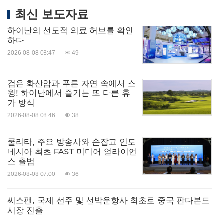
최신 보도자료
하이난의 선도적 의료 허브를 확인
하다
2026-08-08 08:47
49
검은 화산암과 푸른 자연 속에서 스
윙! 하이난에서 즐기는 또 다른 휴
가 방식
2026-08-08 08:46
38
쿨리타, 주요 방송사와 손잡고 인도
네시아 최초 FAST 미디어 얼라이언
스 출범
2026-08-08 07:00
36
씨스팬, 국제 선주 및 선박운항사 최초로 중국 판다본드
시장 진출