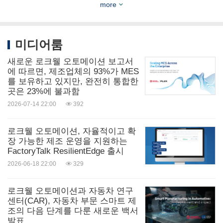
more
떻게 커넥티드 엔터프라이즈를 구현하는지 자세히
알아보려면
www.rockwellautomation.com
을 방문하
미디어룸
십시오
새로운 로크웰 오토메이션 보고서
에 따르면, 제조업체의 93%가 MES
심벌 마크 -
를 보유하고 있지만, 완전히 통합한
곳은 23%에 불과함
https://mma.prnasia.com/media2/2487262/Rockwell
2026-07-14 22:00
392
_Automation_Logo.jpg?p=medium600
로크웰 오토메이션, 자율적이고 확
출처: Rockwell Automation, Inc.
장 가능한 제조 운영을 지원하는
FactoryTalk ResilientEdge 출시
관련 링크:
2026-06-18 22:00
329
키워드:
컴퓨터 소프트웨어
컴퓨터/전자제품
하이테크
보안
채굴/금속
인공지능
일반 제조
로크웰 오토메이션과 자동차 연구
센터(CAR), 자동차 부문 스마트 제
Share:
조의 다음 단계를 다룬 새로운 백서
발표