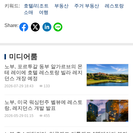
키워드:
호텔/리조트
부동산
주거 부동산
레스토랑
소매
여행
Share:
미디어룸
노부, 포르투갈 동부 알가르브의 몬
테 레이에 호텔 레스토랑 빌라 레지
던스 개장 예정
2026-07-29 18:43
133
노부, 미국 워싱턴주 벨뷰에 레스토
랑, 레지던스 개발 발표
2026-05-29 01:15
455