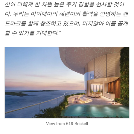
신이
더해져
한
차원
높은
주거 경험을
선사할 것이
다
.
우리는
마이애미의
세련미와
활력을 반영하는
랜
드마크를
함께
창조하고
있으며
,
머지않아 이를
공개
할
수
있기를
기대한다
."
View from 619 Brickell