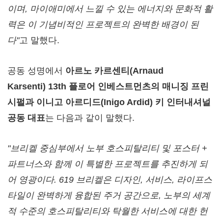
이며
, 마이애미에서 느낄 수 있는
에너지와
문화적
활
력은
이
기념비적인
프로젝트의 완벽한
배경이 된
다
"
고 말했다.
공동 성명에서
아르노
카르센티
(
Arnaud
Karsenti
)
13th
플로어 인베스트먼츠의
매니징
프린
시펄과 이니고
아르디드
(
Inigo Ardid
)
키 인터내셔널
공동
대표
는 다음과 같이 말했다.
"
브리켈
중심부에서
노부
호스피탈리티
및
포스터
+
파트너스와
함께
이
특별한
프로젝트를
추진하게
되
어
영광이다
. 619
브리켈은
디자인
,
서비스
,
라이프스
타일이
완벽하게
융합된
주거
공간으로
,
노부의
세계
적
수준의
호스피탈리티와
탁월한
서비스에
대한
헌