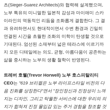
츠(Sieger-Suarez Architects)와 협력해 설계했으며,
노부 특유의 미니멀한 일본적 감성과 마이애미 스카
이라인의 역동적인 리듬을 조화롭게 결합한다. 그 결
과 유려하면서도 현대적이면서 수변 환경과 긴밀히
연결된 시간을 초월한 조화의 미학이 탄생할 것으로
기대된다. 엄선된 소재부터 넓은 테라스에 이르기까
지 모든 디테일에는 의도, 균형, 아름다움이 공존하는
삶을 중시하는 노부의 생활 철학이 반영된다.
트레버
호웰
(
Trevor Horwell
)
노부
호스피탈리티
CEO
는
"619
브리켈은
노부
라이프스타일
비전의
다
음
진화를
상징한다
"면서 "장인정신과 진정성이 느껴
지는
디자인
,
그리고 탁월한
서비스에
대한
우리의
의
지가 합쳐져 진정
몰입감
있는
주거
경험을
창조할 것