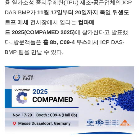
용 열가소성 폴리우레탄(TPU) 제조•공급업체인 ICP
DAS-BMP가
11
월
17
일부터
20
일까지
독일
뒤셀도
르프
메세
전시장에서 열리는
컴파메
드
2025(COMPAMED 2025)
에 참가한다고 발표했
다. 방문객들은
홀
8b, C09-4
부스
에서 ICP DAS-
BMP 팀을 만날 수 있다.