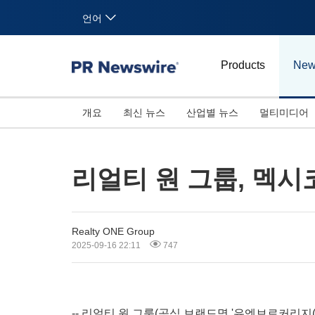
언어
Products
New
개요
최신 뉴스
산업별 뉴스
멀티미디어
리얼티 원 그룹, 멕
Realty ONE Group
2025-09-16 22:11
747
--
리얼티
원
그룹
(
공식
브랜드명
'
유엔브로커리지