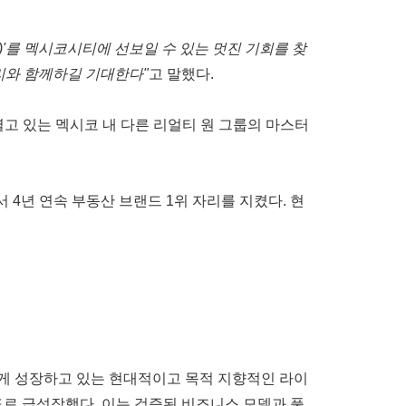
)'
를
멕시코시티에
선보일
수
있는
멋진
기회를
찾
리와
함께하길
기대한다
"
고
말했다
.
열고
있는
멕시코
내
다른
리얼티
원
그룹의
마스터
서
4
년
연속
부동산
브랜드
1
위
자리를
지켰다
.
현
게
성장하고
있는 현대적이고
목적
지향적인
라이
도로
급성장했다
.
이는
검증된
비즈니스
모델과
풀