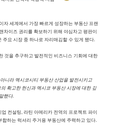
이자
세계에서
가장
빠르게
성장하는
부동산
프랜
랜차이즈
권리를
확보하기 위해
야심차고
평판이
 주요 시장 중 하나로 자리매김할 수 있게 됐다
.
한
것을
추구하고
발전적인
비즈니스
기회에
대한
아니라
멕시코시티
부동산
산업을
발전시키고
그의
확고한
헌신과
멕시코
부동산
시장에
대한
깊
말했다
.
기업
컨설팅
,
라틴
아메리카
전역의
프로젝트
파이
부합하는
럭셔리
주거용
부동산에
주력하고
있다
.