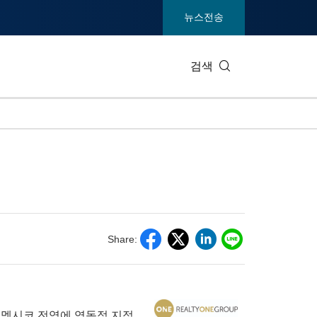
뉴스전송
검색
IT 테크
소비재 및
엔터테인먼트 및 미디어
환경
건강
중공업 및
통신
관광
Share:
전시회
부동산 및
멕시코
전역에
역동적
지점