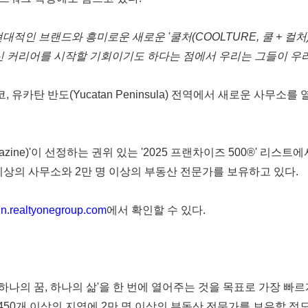
현대적인
브랜드와
흥미로운
새로운
'
쿨처
(COOLTURE,
쿨
+
컬처
신
커리어를
시작할
기회이기도
하다는
점에서
우리는
그들이
우
코
,
유카탄
반도
(
Yucatan Peninsula
)
전역에서
새로운
사무소를
azine
)'
이
선정하는
권위
있는
'2025
프랜차이즈
500®'
리스트에
이상의
사무소와
2
만
명
이상의
부동산
전문가를
보유하고
있다
.
n.realtyonegroup.com
에서
확인할 수 있다
.
하나의
꿈
,
하나의
삶
'을
한
번에
열어주는
것을
목표로
가장
빠르
450
개
이상의
지역에
2
만
명
이상의
부동산
전문가를
보유할
정