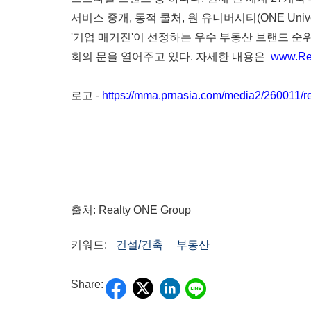
서비스
중개
,
동적
쿨처
,
원
유니버시티
(ONE Unive
'
기업
매거진
'이
선정하는
우수 부동산
브랜드
순
회의
문을
열어주고
있다
.
자세한
내용은
www.Re
로고
-
https://mma.prnasia.com/media2/260011
출처: Realty ONE Group
키워드:
건설/건축
부동산
Share: