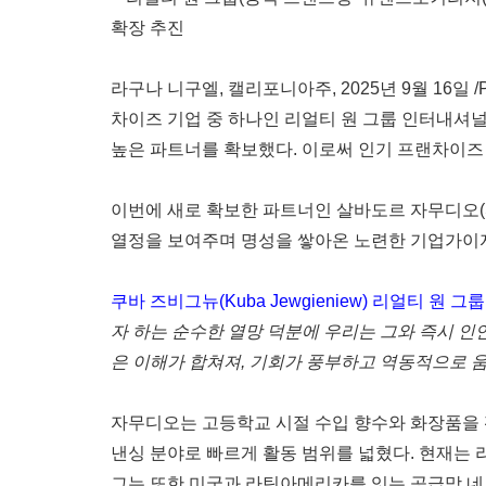
확장
추진
라구나 니구엘, 캘리포니아주
,
2025년 9월 16일
/
차이즈
기업
중
하나인
리얼티
원
그룹
인터내셔
높은
파트너를
확보했다
.
이로써 인기 프랜차이즈 
이번에
새로
확보한
파트너인
살바도르
자무디오
(
열정을
보여주며
명성을
쌓아온
노련한
기업가이
쿠바
즈비그뉴
(
Kuba Jewgieniew
)
리얼티
원
그룹
자
하는
순수한
열망
덕분에
우리는
그와
즉시
인
은
이해가
합쳐져
,
기회가
풍부하고
역동적으로
자무디오는
고등학교
시절
수입
향수와
화장품을
낸싱
분야로
빠르게
활동
범위를
넓혔다
.
현재는
그는
또한
미국과
라틴아메리카를
잇는
공급망
네