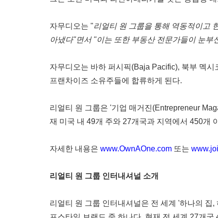
자무디오는
"
리얼티
원
그룹을
통해
역동적이고
아냈다
"
면서
"
이는
또한
부동산
전문가들이
눈부
자무디오는
바하
퍼시픽
(
Baja Pacific
),
북부
멕시
프랜차이즈
소유주들에
합류하게
된다
.
리얼티
원
그룹은
'
기업
매거진
(
Entrepreneur Mag
재
미국
내
49
개
주와
27
개국과
지역에서
450
개
자세한
내용은
www.OwnAOne.com
또는
www.joi
리얼티
원
그룹
인터내셔널
소개
리얼티
원
그룹
인터내셔널은
전
세계
'하나의
집
,
프스타일
브랜드
중
하나다
.
현재
전
세계
2
7
개국