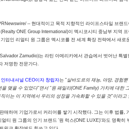
PRNewswire/ --
현대적이고
목적
지향적인
라이프스타일
브랜드
널
(Realty ONE Group International)
이
멕시코시티
중남부
지역
프
기업인 리얼티 원 그룹은 멕시코를 전 세계 확장 전략에서 새로운
Salvador Zamudio
)
는
라틴
아메리카에서
관습에서
벗어난
특별
자
저명한
전문가다
.
인터내셔널
CEO
이자
창립자
는
"
살바도르의
재능
,
야망
,
경험뿐
연을
맺을
수
있었다
"
면서
"
원
패밀리
(ONE Family)
가치에
대한
움직이는
이
지역에서
우리의
성장을
가속화할
수
있을
것
"
이라고
판매하며
기업가로서
커리어를
쌓기
시작했다
.
그는
이후
법률
,
리얼티
원
그룹의
인기
브랜드
'
원
럭스
(ONE LUXE)'
와도
명확히
트워크
확장에도
힘쓰고
있다
.