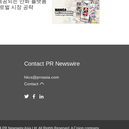
 제공되는 만화 플랫폼
 글로벌 시장 공략
Contact PR Newswire
hkcs@prnasia.com
Contact
4 PR Newswire Asia Ltd. All Rights Reserved. A
Cision
company.