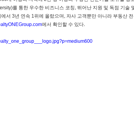
rsity)
를
통한
우수한
비즈니스
코칭
,
뛰어난
지원
및
독점
기술
위에서
3
년
연속
1
위에
올랐으며
,
자사
고객뿐만
아니라
부동산
전
altyONEGroup.com
에서
확인할
수
있다
.
/realty_one_group___logo.jpg?p=medium600