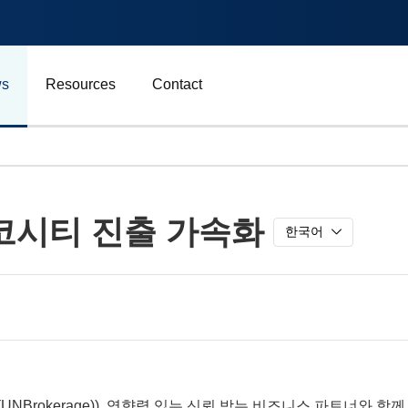
s
Resources
Contact
자동차 및 운송
시코시티 진출 가속화
에너지
한국어
비즈니스
스포츠
광고, 마케팅 및 미디어
(UNBrokerage)),
영향력
있는
신뢰
받는
비즈니스
파트너와
함께