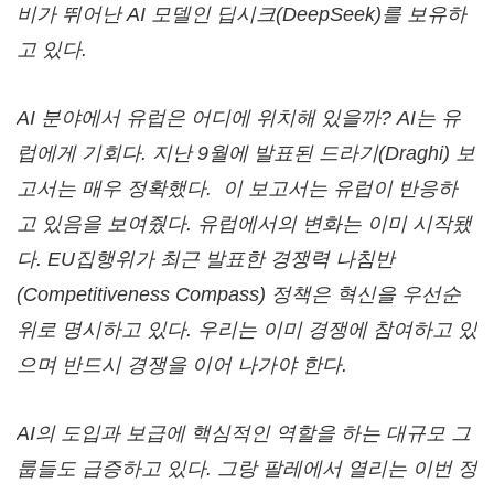
비가
뛰어난
AI
모델인
딥시크
(DeepSeek)
를
보유하
고
있다
.
AI
분야에서
유럽은
어디에
위치해
있을까
? AI
는
유
럽에게
기회다
.
지난
9
월에
발표된
드라기
(Draghi)
보
고서는
매우
정확했다
.
이
보고서는
유럽이
반응하
고
있음을
보여줬다
.
유럽에서의
변화는
이미
시작됐
다
. EU
집행위가
최근
발표한
경쟁력
나침반
(Competitiveness Compass)
정책은
혁신을
우선순
위로
명시하고
있다
.
우리는
이미
경쟁에
참여하고
있
으며
반드시
경쟁을
이어
나가야
한다
.
AI
의
도입과
보급에
핵심적인
역할을
하는
대규모
그
룹들도
급증하고
있다
.
그랑
팔레에서
열리는
이번
정