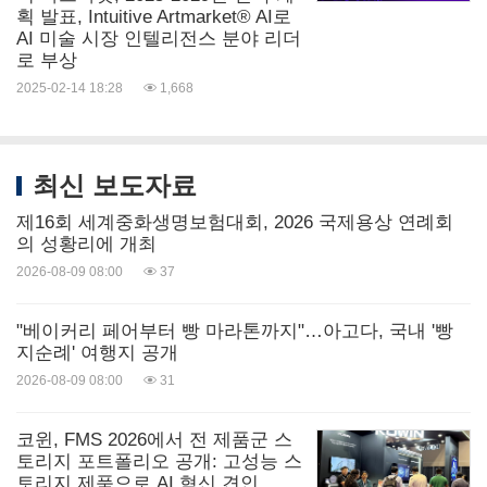
획 발표, Intuitive Artmarket® AI로
Okonjo-Iweala) WTO 사무총장, 마티어스 코먼
AI 미술 시장 인텔리전스 분야 리더
로 부상
(
Mathias Corman
) OECD 사무총장 등 국제 기구 대
2025-02-14 18:28
1,668
표들과 파티 비롤(
Fatih Birol
) IEA 사무총장, 무사 파
키(
Moussa Faki
) 아프리카연합(AU) 집행위원회 위원
장, 샘 알트만(
Sam Altman
) 오픈AI CEO, 순다르 피
최신 보도자료
차이(
Sundar Pichai
) 구글 CEO, 아서 멘쉬(
Arthur
제16회 세계중화생명보험대회, 2026 국제용상 연례회
Mensch
) 미스트랄AI CEO, 그자비에 니엘(
Xavier
의 성황리에 개최
2026-08-09 08:00
37
Niel
) 일리아드 그룹 설립자, 데미스 허사비스(Demis
Hassabis) 구글 딥마인드 CEO, 브래드 스미스(
Brad
"베이커리 페어부터 빵 마라톤까지"…아고다, 국내 '빵
Smith
) 마이크로소프트 사장 등 수많은 IT 기업 임원
지순례' 여행지 공개
들도 참석했다.
2026-08-09 08:00
31
코윈, FMS 2026에서 전 제품군 스
또한 AI 선구자인 얀 르쿤(
Yann Le Cun
) 메타 수석과
토리지 포트폴리오 공개: 고성능 스
토리지 제품으로 AI 혁신 견인
학자, 조엘 바랄(Joëlle Barral) 구글 딥마인드 연구원,