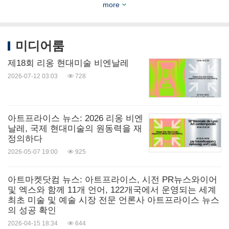
회 연구소(AI & Society Institute)의 공동 의장도 맡
more
고 있다.
미디어룸
실제로 2월 9일 프랑스2 방송을 통해 전파를 탄 특
제18회 리옹 현대미술 비엔날레
별 연설에서 마크롱 대통령은 프랑스를 AI 강국으
2026-07-12 03:03
728
로 만들겠다고 선언하면서, MGX, 블랙록, 브룩필드,
아마존, 마이크로소프트, 플루이드스택, 데이터4, 에
퀴닉스, 디지털 리얼티, 프로로지스, 에브록스, 세스
아트프라이스 뉴스: 2026 리옹 비엔
날레, 국제 현대미술의 원동력을 재
터스, 오프코어, 미스트랄, BPI 프랑스, 인프라비아,
정의하다
스케일웨이 같은 기업들이 프랑스에서 1090억 유로
2026-05-07 19:00
925
에 달하는 AI 투자를 진행한다고 발표했다.
아트마켓닷컴 뉴스: 아트프라이스, 시전 PR뉴스와이어
및 엑스와 함께 11개 언어, 122개국에서 운영되는 세계
나렌드라 모디(
Narendra Modi
) 인도 총리가 공동 의
최초 미술 및 예술 시장 전문 언론사 아트프라이스 뉴스
의 성공 확인
장을 맡은 이번 파리 AI 행동 정상회의에서 마크롱 대
2026-04-15 18:34
644