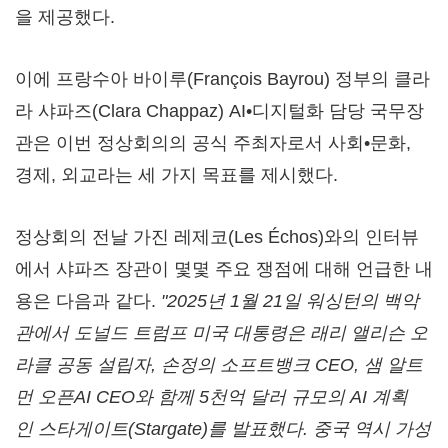
을 제공했다.
이에 프랑수아 바이루(François Bayrou) 정부의 클라
라 샤파즈(
Clara Chappaz
) AI•디지털화 담당 국무장
관은 이번 정상회의의 공식 주최자로서 사회•문화,
경제, 외교라는 세 가지 목표를 제시했다.
정상회의 전날 가진 레제코(Les Échos)와의 인터뷰
에서 샤파즈 장관이 몇몇 주요 쟁점에 대해 언급한 내
용은 다음과 같다.
"
2025
년
1
월
21
일
워싱턴의
백악
관에서
도널드
트럼프
미국
대통령은
래리
앨리슨
오
라클
공동
설립자
,
손정의
소프트뱅크
CEO,
샘
알트
먼
오픈
AI CEO
와
함께
5
천억
달러
규모의
AI
계획
인
스타게이트
(Stargate)
를
발표했다
.
중국
역시
가성