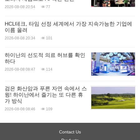
2026-08-08 20:54
77
마이클 조던(
Michael Jordan
) 버클리대 교수, 현대 AI
의 아버지 중 한 명으로 여겨지는 제프리 힌튼
HCL테크, 타임 선정 세계에서 가장 지속가능한 기업에
(
Geoffrey Hinton
) 등 노벨상 수상자, 언론인이자 마
이름 올려
2026-08-08 20:34
101
찬가지로 노벨 평화상 수상자인 마리아 레사(
Maria
Ressa
), 경제학자인 조셉 스티글리츠(
Joseph
하이난의 선도적 의료 허브를 확인
Stiglitz
) 등 많은 과학자와 전문가들이 참석했다.
하다
2026-08-08 08:47
114
30여 개 국과 국제 기구, 학계, 기업, 시민사회 대표들
로 구성된 운영위원회가 이번 정상회의를 준비하
검은 화산암과 푸른 자연 속에서 스
윙! 하이난에서 즐기는 또 다른 휴
기 위해 다섯 차례 회의를 가졌다.
가 방식
2026-08-08 08:46
109
프랑스는 2030년까지 4만-10만 명의 연구자를 양성
하고 35개의 데이터 센터(아랍에미리트가 300억-500
Contact Us
억 유로 규모의 자금을 출연하는 시설 포함)를 건설