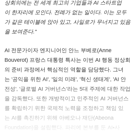
상회의에는
전
세계
최고의
기업들과
AI
스타트업
이
한자리에
모인다
.
전례가
없는
일이다
.
이는
모두
가
같은
테이블에
앉아
있고
,
사일로가
무너지고
있음
을
보여준다
.
"
AI 전문가이자 엔지니어인 안느 부베로(
Anne
Bouverot
) 프랑스 대통령 특사는 이번 AI 행동 정상회
의 준비 과정에서 핵심적인 역할을 담당했다. 그녀
는 '공익을 위한 AI', '일의 미래', '혁신 생태계', 'AI 안
전성', '글로벌 AI 거버넌스'라는 5대 주제에 대한 작업
을 감독했다. 또한 개방적이고 민주적인 AI 거버넌스
를 확립하기 위한 국제적 노력을 조정하고 책임 있
는 AI를 촉진하기 위해 아베오나 재단(Abeona
Foundation)을 설립했다. 파리에 본부를 둔 AI•사