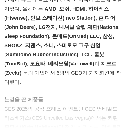
지폈다. 올해에는
AMD, 보쉬, HDMI, 하이센스
(Hisense), 인보 스테이션(Invo Station), 존 디어
(John Deere), LG전자, 내셔널 슬립 재단(National
Sleep Foundation), 온메드(OnMed) LLC, 삼성,
SHOKZ, 지멘스, 소니, 스미토모 고무 산업
(Sumitomo Rubber Industries), TCL, 톰봇
(TomBot), 도요타, 베리오웰(Variowell)
과
지크르
(Zeekr)
등의 기업에서 6명의 CEO가 기자회견에 참
여했다.
눈길을 끈 제품들
CES 2025의 공식 프레스 이벤트인 CES 언베일드
라스베가스(CES Unveiled Las Vegas)에서는
키린
홀딩스
(Kirin
Holdings)
의 전기 소금 스푼,
리베르라