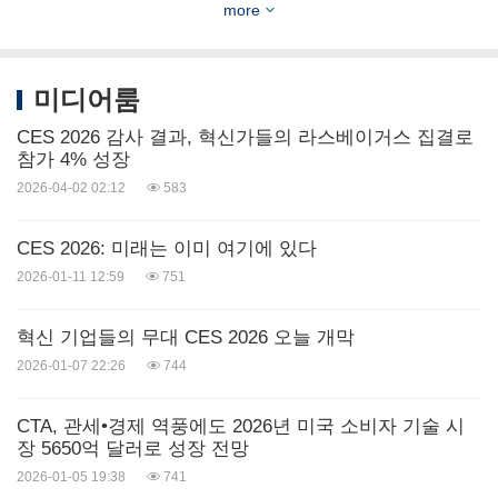
more
이브(LiberLive)
의 줄 없는 반주용 C1 스마트 기타,
페이스하트(FaceHeart)
의 심장 건강 상태를 검사하
미디어룸
는 카디오미러(CardioMirror), 건강 문제가 있는 사람
CES 2026 감사 결과, 혁신가들의 라스베이거스 집결로
들을 위한
톰봇
의 애완동물 로봇 제니(Jennie) , 모듈
참가 4% 성장
식 운송 콘셉트 카인
엑스펑
(Xpeng) 에어로ht
랜드
2026-04-02 02:12
583
에어크래프트 캐리어(Aeroht Land Aircraft Carrier)
등 200여개 기업들의 혁신적인 제품들이 출품되었
CES 2026: 미래는 이미 여기에 있다
2026-01-11 12:59
751
다.
혁신 기업들의 무대 CES 2026 오늘 개막
주목할 만한
CES 2025
기술 트렌드
(CES 2025
Tech
2026-01-07 22:26
744
Trends to Watch)
브라이언 코미스키(Brian Comiskey) CTA 혁신 및 트
CTA, 관세•경제 역풍에도 2026년 미국 소비자 기술 시
장 5650억 달러로 성장 전망
렌드 담당 시니어 디렉터와 멜리사 해리슨(
Melissa
2026-01-05 19:38
741
Harrison
) 마케팅 및 커뮤니케이션 담당 부사장이
주