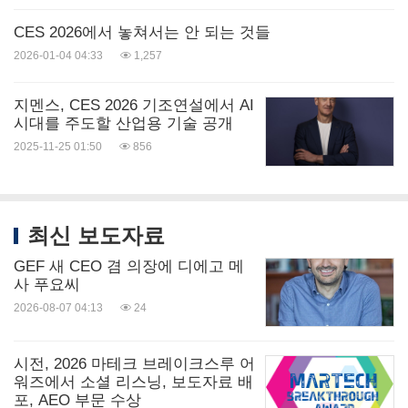
목할 만한 CES 2025 기술 트렌드
를 발표했다. 미디
CES 2026에서 놓쳐서는 안 되는 것들
어만 참석 가능한 이 행사는 양자 컴퓨팅, 인간 보안,
2026-01-04 04:33
1,257
에너지 전환, 그리고 CES에서 뉴스가 될 만한 많은
지멘스, CES 2026 기조연설에서 AI
주제와 전시업체들에 대한 미래주의적 관점을 제공
시대를 주도할 산업용 기술 공개
했다. CTA는 특히 이 행사에서
미국의 2025년 기술
2025-11-25 01:50
856
산업 전망
을 발표했다.
CES
에서 열릴 기타 행사들
최신 보도자료
CES 2025는 CES 크리에이터 스페이스(
CES
GEF 새 CEO 겸 의장에 디에고 메
사 푸요씨
Creator Space
), 디지털 헬스 서밋(
Digital Health
2026-08-07 04:13
24
Summit
), 그레이트 마인드(
Great Minds
), 혁신 정책
서밋(
Innovation Policy Summit
), 리서치 서밋
시전, 2026 마테크 브레이크스루 어
(
Research Summit
)과 같은 최고의 행사와 무대가 포
워즈에서 소셜 리스닝, 보도자료 배
포, AEO 부문 수상
함된 300개 이상의
컨퍼런스 세션
을 진행한다. CES