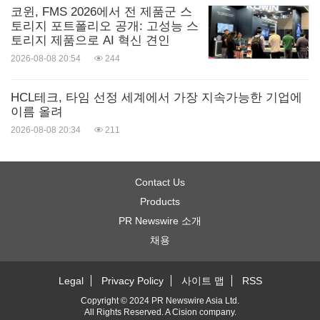
코윈, FMS 2026에서 전 제품군 스
인에 대한 흔한 오해가 팽배하다.
토리지 포트폴리오 공개: 고성능 스
토리지 제품으로 AI 혁신 견인
2026-08-08 20:54
244
응답자의 대략 3분의 1(29%)이 2형 당뇨가 과체중인
사람에 해당한다고 여기며 57%가 이 질환의 원인이
HCL테크, 타임 선정 세계에서 가장 지속가능한 기업에
단순히 당 섭취에서 기인한다고 믿고 50%는 당뇨 치
이름 올려
료가 반드시 인슐린 주사를 포함한다고 생각한다.
2026-08-08 20:34
211
이번 설문조사를 통해 당뇨 환자들이 진단을 받기 전
Contact Us
에는 질환에 대한 인식이 부족했다는 것이 밝혀졌다.
Products
총 29%의 응답자가 그들이 진단 받기 이전에는 당뇨
PR Newswire 소개
채용
에 대한 이해가 적거나 아주 적었다고 보고했고 3분
의 1 이상(37%)이 진단 이전 자신의 위험도가 낮다고
Legal
Privacy Policy
사이트 맵
RSS
생각하거나 전혀 위험하다고 생각한 적이 없었으며,
Copyright © 2024 PR Newswire Asia Ltd.
오직 4%만이 자신이 당뇨에 걸릴 위험이 높다고 생
All Rights Reserved. A
Cision
company.