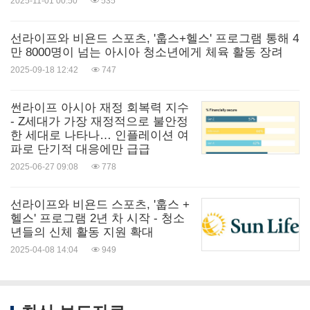
이 당뇨 위험을 스스로 모니터할 수 있도록 돕고 있
2025-11-01 00:50
535
다.
선라이프와 비욘드 스포츠, '훕스+헬스' 프로그램 통해 4
만 8000명이 넘는 아시아 청소년에게 체육 활동 장려
활동 부족으로 인한 당뇨 위험 증가
2025-09-18 12:42
747
썬라이프 아시아 재정 회복력 지수
안전하게 운동할 수 있는 공간의 부족을 이유로 더욱
- Z세대가 가장 재정적으로 불안정
악화되는 활동량의 감소는 아시아 전역에 걸쳐 당뇨
한 세대로 나타나… 인플레이션 여
파로 단기적 대응에만 급급
의 위험을 증가시킨다. 응답자의 대략 3분의 1(31%)
2025-06-27 09:08
778
이 지난 5년간 운동량이 감소했다고 보고 했으며 특
히 젊은 층에서 그 특징이 더 두드러졌다. 운동량이
선라이프와 비욘드 스포츠, '훕스 +
헬스' 프로그램 2년 차 시작 - 청소
불충분하다고 응답한 사람 중 46%가 그들이 생활하
년들의 신체 활동 지원 확대
는 지역에 안전하고 질 좋은 운동 공간이 부족하다고
2025-04-08 14:04
949
보고했다.
사람들이 활동적이고 건강하고 적극적으로 참여하게