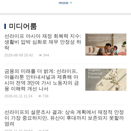
식이 혈당에 미치는 영향에 대해 충분히 인식하지 못
more
하였다.
미디어룸
규칙적인 운동, 건강한 식습관, 조기 검진은 당뇨병
선라이프 아시아 재정 회복력 지수:
위험을 줄이는데 도움이 되지만 인식 개선이 반드시
생활비 압박 심화로 재무 안정성 하
뒷받침 되어야 한다. 2012년 이래로 썬라이프는 가장
락
2026-06-09 20:42
344
취약한 커뮤니티를 위한 전략적 파트너십을 통해 전
세계적인 당뇨병 퇴치를 위해 5,500만 캐나다 달러
금융의 미래를 더 밝게: 선라이프,
이상을 지원하기로 약속했다.
아플라툰 인터내셔널과 제휴해 아
시아 전역 3만여 가사 노동자의 금
융 이해력 개선 나서
지역의 병원, 의료 기관, 재단과의 현지 파트너십을
2026-01-11 11:24
738
통해 썬라이프는 혈당 검사, 식단 조언과 상담, 운동
선라이프의 설문조사 결과: 상속 계획에서 재정적 안정
프로그램, 당뇨 관리 패키지와 어린이들을 위한 지역
이 가장 중요하지만, 유산이 후대까지 보존되지 못할까
교육 프로그램 등에 대한 접근을 제공함으로써 그들
염려