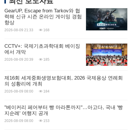
최신 보도자료
하려면 접근하기 쉬운 운동 공간이 매우 중요하다.
GearUP, Escape from Tarkov와 협
력해 신규 시즌 온라인 게이밍 경험
2023년부터 썬라이프는 사회변화재단인 비욘드 스
향상
포츠(Beyond Sport)와 함께 아시아 전역에 걸쳐 커뮤
2026-08-09 21:33
168
니티의 농구 코트와 코치에 대한 접근성을 향상시켜
농구를 통해 활동성과 건강한 삶을 고취시킬 수 있도
CCTV+: 국제기초과학대회 베이징
에서 개막
록 하는 커뮤니티 프로그램인 Hoops + Health를 출
2026-08-09 20:39
185
시했다. 현재까지 Hoops + Health는 소외된 커뮤니
티에 속한 14,000명 이상의 사람들이 활동량을 늘리
제16회 세계중화생명보험대회, 2026 국제용상 연례회
고 운동을 즐길 수 있도록 도왔다.
의 성황리에 개최
2026-08-09 08:00
184
만연한 일반적 오해
, 당뇨 교육에 대한 필요성 강조
"베이커리 페어부터 빵 마라톤까지"…아고다, 국내 '빵
지순례' 여행지 공개
당뇨는 아시아가 직면하고 있는 가장 심각한 공공 건
2026-08-09 08:00
153
강 문제 중 하나이지만 여전히 이 질환, 특히 위험 요