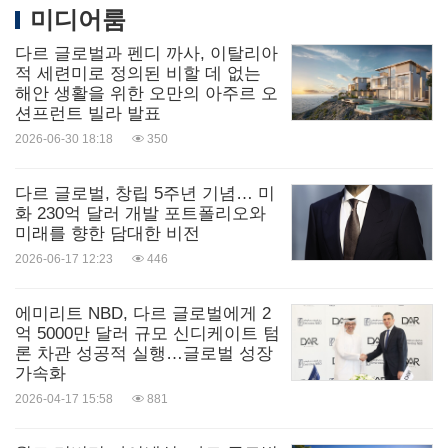
미디어룸
다르 글로벌과 펜디 까사, 이탈리아
적 세련미로 정의된 비할 데 없는
해안 생활을 위한 오만의 아주르 오
션프런트 빌라 발표
2026-06-30 18:18
350
다르 글로벌, 창립 5주년 기념… 미
화 230억 달러 개발 포트폴리오와
미래를 향한 담대한 비전
2026-06-17 12:23
446
에미리트 NBD, 다르 글로벌에게 2
억 5000만 달러 규모 신디케이트 텀
론 차관 성공적 실행…글로벌 성장
가속화
2026-04-17 15:58
881