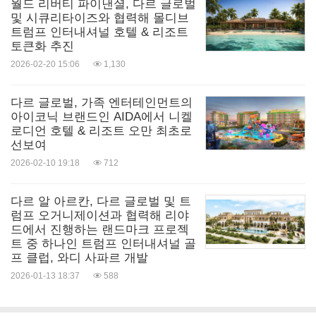
월드 리버티 파이낸셜, 다르 글로벌
및 시큐리타이즈와 협력해 몰디브
트럼프 인터내셔널 호텔 & 리조트
토큰화 추진
2026-02-20 15:06
1,130
다르 글로벌, 가족 엔터테인먼트의
아이코닉 브랜드인 AIDA에서 니켈
로디언 호텔 & 리조트 오만 최초로
선보여
2026-02-10 19:18
712
다르 알 아르칸, 다르 글로벌 및 트
럼프 오거니제이션과 협력해 리야
드에서 진행하는 랜드마크 프로젝
트 중 하나인 트럼프 인터내셔널 골
프 클럽, 와디 사파르 개발
2026-01-13 18:37
588