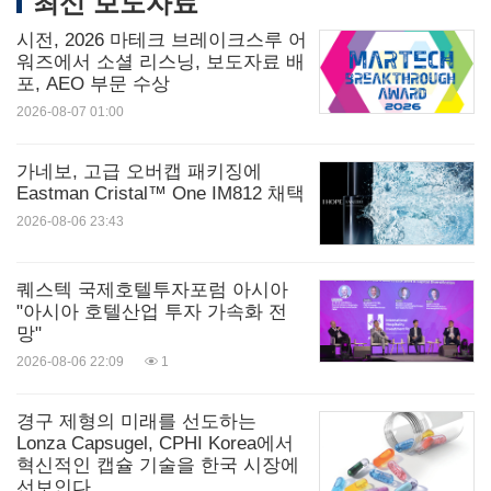
최신 보도자료
관련 링크:
시전, 2026 마테크 브레이크스루 어
워즈에서 소셜 리스닝, 보도자료 배
키워드:
은행/금융 서비스
헬스케어/병원
보험
스포
포, AEO 부문 수상
츠 용품 & 액세서리
2026-08-07 01:00
Share:
가네보, 고급 오버캡 패키징에
Eastman Cristal™ One IM812 채택
2026-08-06 23:43
퀘스텍 국제호텔투자포럼 아시아
"아시아 호텔산업 투자 가속화 전
망"
2026-08-06 22:09
1
경구 제형의 미래를 선도하는
Lonza Capsugel, CPHI Korea에서
혁신적인 캡슐 기술을 한국 시장에
선보인다