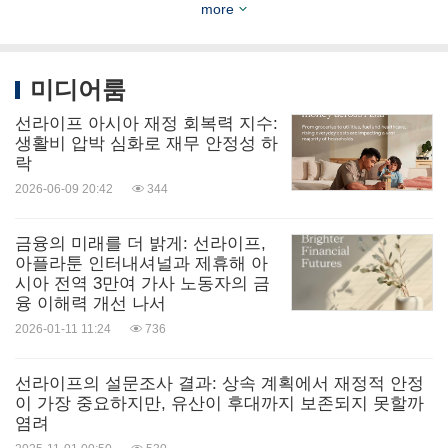
more
비욘드스포트는 오늘날의 중요한 사회 문제를 해결
하기 위해 스포츠의 혁신적인 힘을 활용하는 글로벌
미디어룸
재단이다. 이 조직은 스포츠를 활용하여 기회와 형평
선라이프 아시아 재정 회복력 지수:
생활비 압박 심화로 재무 안정성 하
성을 구축하는 사람들, 프로그램과 지역 사회를 지원
락
하며 보다 포용적이고 진보적인 세상을 만든다.
2026-06-09 20:42
344
이 글로벌 재단은 2008년 설립 이후 사회 변화를 촉
금융의 미래를 더 밝게: 선라이프,
아플라툰 인터내셔널과 제휴해 아
진하기 위해 2천만 달러 이상의 자금을 조달해 왔다.
시아 전역 3만여 가사 노동자의 금
융 이해력 개선 나서
비욘드스포트는 핵심 역량을 구축하는 도구들 외에
2026-01-11 11:24
736
도 75개국의 384개 이니셔티브에 9백 5십만 달러를
기부했으며 지도자들이 지속적인 변화를 만들 수 있
선라이프의 설문조사 결과: 상속 계획에서 재정적 안정
도록 지원해 왔다. 상세 정보가 필요할 경우
이 가장 중요하지만, 유산이 후대까지 보존되지 못할까
염려
beyondsport.org
를 방문하기 바란다.