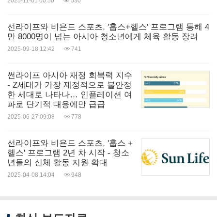
2025-11-01 00:50
530
미디어 관계 연락처
:
선라이프와 비욘드 스포츠, '훕스+헬스' 프로그램 통해 4
만 8000명이 넘는 아시아 청소년에게 체육 활동 장려
Becky Marshall
2025-09-18 12:42
741
홍보 담당 디렉터, 선라이프 아시아
전화: +852 6171 0312
썬라이프 아시아 재정 회복력 지수
이메일:
- Z세대가 가장 재정적으로 불안정
becky.marshall@sunlife.com
한 세대로 나타나… 인플레이션 여
파로 단기적 대응에만 급급
Iris Ng
2025-06-27 09:08
778
마케팅 담당 디렉터
선라이프와 비욘드 스포츠, '훕스 +
전화: +852 9838 3501
헬스' 프로그램 2년 차 시작 - 청소
이메일:
iris.ng@sandpipercomms.com
년들의 신체 활동 지원 확대
2025-04-08 14:04
948
출처:
Sun Life Asia
Sun Life Financial Inc.