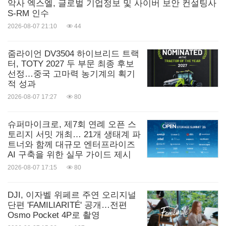
악사 엑스엘, 글로벌 기업정보 및 사이버 보안 컨설팅사
S-RM 인수
2026-08-07 21:10
44
줌라이언 DV3504 하이브리드 트랙
터, TOTY 2027 두 부문 최종 후보
선정…중국 고마력 농기계의 획기
적 성과
2026-08-07 17:27
80
슈퍼마이크로, 제7회 연례 오픈 스
토리지 서밋 개최… 21개 생태계 파
트너와 함께 대규모 엔터프라이즈
AI 구축을 위한 실무 가이드 제시
2026-08-07 17:15
80
DJI, 이자벨 위페르 주연 오리지널
단편 'FAMILIARITÉ' 공개…전편
Osmo Pocket 4P로 촬영