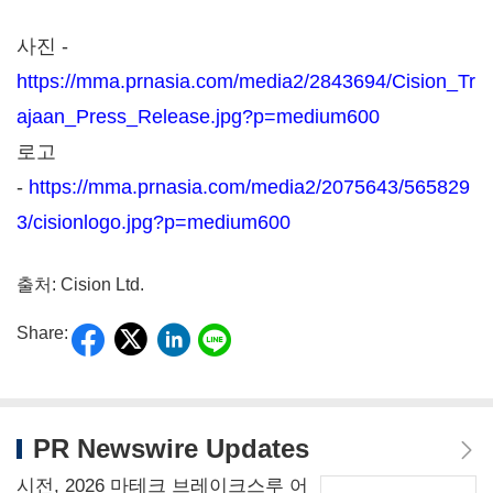
사진 -
https://mma.prnasia.com/media2/2843694/Cision_Tr
ajaan_Press_Release.jpg?p=medium600
로고
-
https://mma.prnasia.com/media2/2075643/565829
3/cisionlogo.jpg?p=medium600
출처: Cision Ltd.
Share:
PR Newswire Updates
시전, 2026 마테크 브레이크스루 어