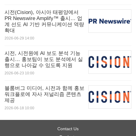
시전(Cision), 아시아 태평양에서
A: 그렇다. PR 뉴스와이어의 robots.txt 파일은 공개
PR Newswire Amplify™ 출시… 업
계 선도 AI 기반 커뮤니케이션 역량
되어 있으며, 합법적인 AI 및 검색 봇이 플랫폼에 게
확대
시된 모든 공개 콘텐츠를 크롤링•스캔•인덱싱할 수
2026-06-29 14:00
있도록 의도적으로 허용하고 있다.
시전, 시전원에 AI 보도 분석 기능
출시… 홍보팀이 보도 분석에서 실
행으로 나아갈 수 있도록 지원
Q: 보도자료 외에도 AI 검색에서 권위가 높아지는 콘
2026-06-23 10:00
텐츠는 무엇인가?
블룸버그 미디어, 시전과 함께 홍보
워크플로에 자사 저널리즘 콘텐츠
A: 높은 가치를 지닌 콘텐츠로는 독자적인 백서, 심층
제공
연구 보고서, 종합 가이드, 직접 경험과 전문성을 보
2026-06-18 10:00
여주는 상세한 사례 연구 등이 있다.
Contact Us
Q: 이미지와 인포그래픽 등 멀티미디어가 LLM에서