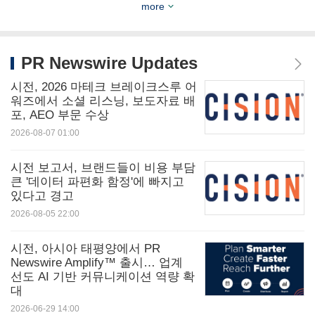
more
Q: AEO와 GEO는 무엇인가?
PR Newswire Updates
A:
AEO(답변 엔진 최적화)
는 검색 엔진 스니펫이나
시전, 2026 마테크 브레이크스루 어
음성 어시스턴트가 쉽게 활용될 수 있도록 직접적인
워즈에서 소셜 리스닝, 보도자료 배
답변을 제공하는 형태로 콘텐츠를 구조화하는 데 중
포, AEO 부문 수상
점을 둔다.
GEO(생성형 엔진 최적화)
는 생성형 AI가
2026-08-07 01:00
콘텐츠를 쉽게 찾아 해석하고 출처로 활용할 수 있도
시전 보고서, 브랜드들이 비용 부담
록 구조화하는 방식이다. 보도자료는 사실에 기반해
큰 '데이터 파편화 함정'에 빠지고
있다고 경고
명확한 형식으로 구성되어 있어 AI가 신뢰할 수 있는
2026-08-05 22:00
답변을 생성하는 데 이상적인 출처이므로, 두 방식 모
두에 자연스럽게 최적화되어 있다.
시전, 아시아 태평양에서 PR
Newswire Amplify™ 출시… 업계
선도 AI 기반 커뮤니케이션 역량 확
Q: PR 뉴스와이어는 AI 봇이 콘텐츠를 스캔하도록
대
2026-06-29 14:00
허용하나?